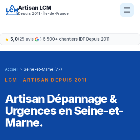
Aller
Artisan LCM
au
Depuis 2011 · Île-de-France
contenu
5,0
(25 avis
)
·
6 500+ chantiers IDF
·
Depuis 2011
Accueil
›
Seine-et-Marne (77)
LCM · ARTISAN DEPUIS 2011
Artisan Dépannage &
Urgences en Seine-et-
Marne.