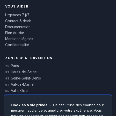
VOUS AIDER
Urgences 7 j/7
Contact & devis
Documentation
Plan du site
Mentions légales
Confidentialité
ZONES D’INTERVENTION
Paris
75
Hauts-de-Seine
92
Seine-Saint-Denis
93
Val-de-Marne
94
Val-d’Oise
95
Yvelines
78
Essonne
91
Cookies & vie privée
— Ce site utilise des cookies pour
Seine-et-Marne
77
mesurer l'audience et améliorer votre expérience. Vous
pouvez accepter ou refuser ces cookies non-essentiels.