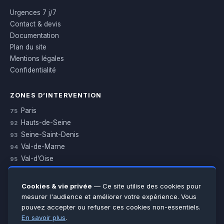
Urgences 7 j/7
Contact & devis
Documentation
Plan du site
Mentions légales
Confidentialité
ZONES D’INTERVENTION
Paris
75
Hauts-de-Seine
92
Seine-Saint-Denis
93
Val-de-Marne
94
Val-d’Oise
95
Yvelines
78
Essonne
91
Cookies & vie privée
— Ce site utilise des cookies pour
Seine-et-Marne
77
mesurer l'audience et améliorer votre expérience. Vous
pouvez accepter ou refuser ces cookies non-essentiels.
Voir toutes les villes →
En savoir plus
.