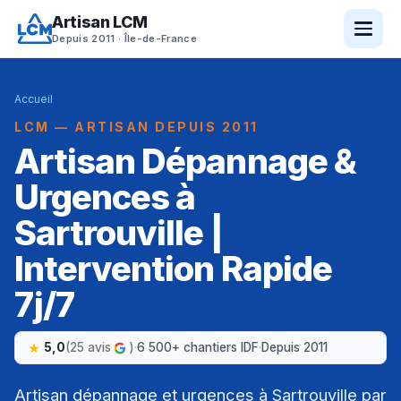
Artisan LCM
Depuis 2011 · Île-de-France
Accueil
LCM — ARTISAN DEPUIS 2011
Artisan Dépannage &
Urgences à
Sartrouville |
Intervention Rapide
7j/7
5,0
(25 avis
)
·
6 500+ chantiers IDF
·
Depuis 2011
Artisan dépannage et urgences à Sartrouville par