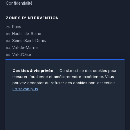
Confidentialité
ZONES D’INTERVENTION
Paris
75
Hauts-de-Seine
92
Seine-Saint-Denis
93
Val-de-Marne
94
Val-d’Oise
95
Yvelines
78
Essonne
91
Cookies & vie privée
— Ce site utilise des cookies pour
Seine-et-Marne
77
mesurer l'audience et améliorer votre expérience. Vous
pouvez accepter ou refuser ces cookies non-essentiels.
Voir toutes les villes →
En savoir plus
.
CERTIFICATIONS & ASSURANCES :
Qualigaz
Qualipac
n° 704841
Socotec
CAPEB
Décennale BPCE
PAIEMENT APRÈS INTERVENTION :
CB
Espèces
Chèque
Virement