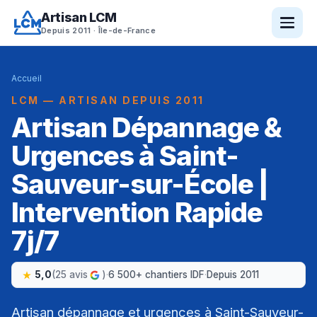
Artisan LCM
Depuis 2011 · Île-de-France
Accueil
LCM — ARTISAN DEPUIS 2011
Artisan Dépannage &
Urgences à Saint-
Sauveur-sur-École |
Intervention Rapide
7j/7
5,0
(25 avis
)
·
6 500+ chantiers IDF
·
Depuis 2011
Artisan dépannage et urgences à Saint-Sauveur-