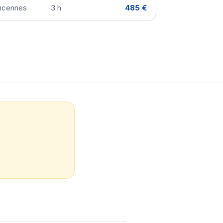
incennes
3 h
485 €