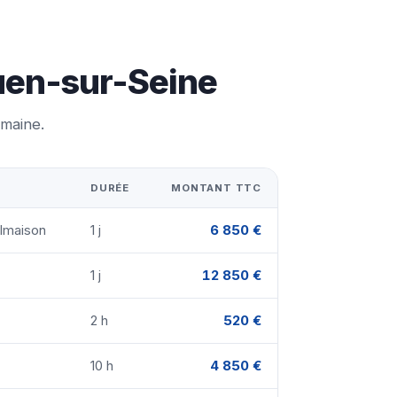
Ouen-sur-Seine
emaine.
DURÉE
MONTANT TTC
almaison
1 j
6 850 €
1 j
12 850 €
2 h
520 €
10 h
4 850 €