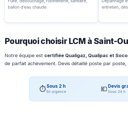
Fuite, débouchage, robinetterie, sanitaire,
Dépannage et 
ballon d’eau chaude.
entretien, d
Pourquoi choisir LCM à Saint-O
Notre équipe est
certifiée Qualigaz, Qualipac et Soc
de parfait achèvement. Devis détaillé poste par poste,
Sous 2 h
Devis gra
⏱
💶
En urgence
Sous 24 h