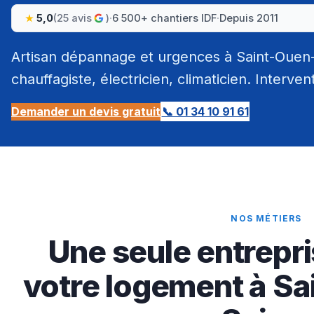
5,0
(25 avis
)
·
6 500+ chantiers IDF
·
Depuis 2011
Artisan dépannage et urgences à Saint-Ouen-
chauffagiste, électricien, climaticien. Interven
Demander un devis gratuit
📞 01 34 10 91 61
NOS MÉTIERS
Une seule entrepri
votre logement à Sa