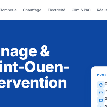
Plomberie
Chauffage
Électricité
Clim & PAC
Réali
nnage &
int-Ouen-
POUR
tervention
C
I
D
N