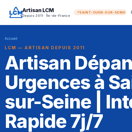
Artisan LCM
SAINT-OUEN-SUR-SEINE
Depuis 2011 · Île-de-France
Accueil
LCM — ARTISAN DEPUIS 2011
Artisan Dépa
Urgences à Sa
sur-Seine | In
Rapide 7j/7