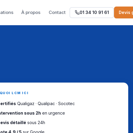
sations
À propos
Contact
01 34 10 91 61
Devis 
QUOI LCM ICI
ertifiés
Qualigaz · Qualipac · Socotec
ntervention sous 2h
en urgence
evis détaillé
sous 24h
ote 4,9 / 5
sur Google