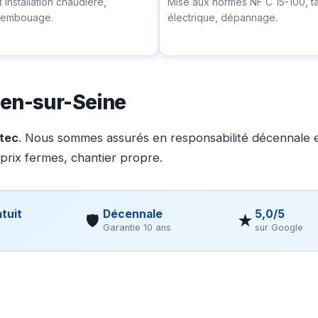
installation chaudière,
Mise aux normes NF C 15-100, t
ésembouage.
électrique, dépannage.
uen-sur-Seine
otec
. Nous sommes assurés en responsabilité décennale et
 prix fermes, chantier propre.
tuit
Décennale
5,0/5
🛡
★
Garantie 10 ans
sur Google