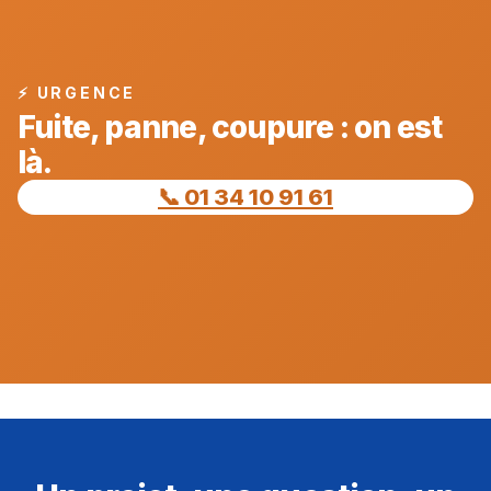
⚡ URGENCE
Fuite, panne, coupure : on est
là.
📞 01 34 10 91 61