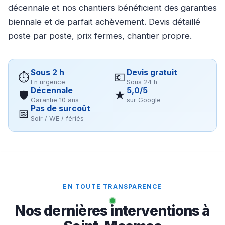
décennale et nos chantiers bénéficient des garanties
biennale et de parfait achèvement. Devis détaillé
poste par poste, prix fermes, chantier propre.
Sous 2 h
Devis gratuit
⏱
💶
En urgence
Sous 24 h
Décennale
5,0/5
🛡
★
Garantie 10 ans
sur Google
Pas de surcoût
📅
Soir / WE / fériés
EN TOUTE TRANSPARENCE
Nos dernières interventions à