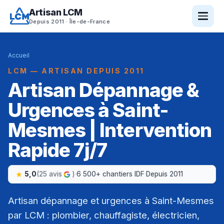
Artisan LCM
Depuis 2011 · Île-de-France
Accueil
LCM — ARTISAN DEPUIS 2011
Artisan Dépannage &
Urgences à Saint-
Mesmes | Intervention
Rapide 7j/7
5,0
(25 avis
)
·
6 500+ chantiers IDF
·
Depuis 2011
Artisan dépannage et urgences à Saint-Mesmes
par LCM : plombier, chauffagiste, électricien,