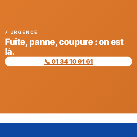
⚡ URGENCE
Fuite, panne, coupure : on est
là.
📞 01 34 10 91 61