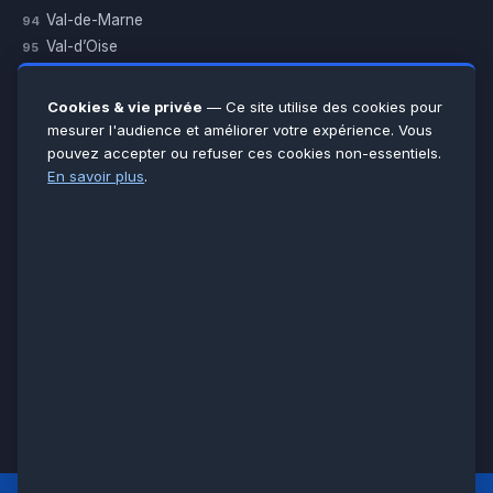
Val-de-Marne
94
Val-d’Oise
95
Yvelines
78
Essonne
91
Cookies & vie privée
— Ce site utilise des cookies pour
Seine-et-Marne
77
mesurer l'audience et améliorer votre expérience. Vous
pouvez accepter ou refuser ces cookies non-essentiels.
Voir toutes les villes →
En savoir plus
.
CERTIFICATIONS & ASSURANCES :
Qualigaz
Qualipac
n° 704841
Socotec
CAPEB
Décennale BPCE
PAIEMENT APRÈS INTERVENTION :
CB
Espèces
Chèque
Virement
© LCM 2026 · Artisan depuis 2011 · SARL au capital 7 800 €
284 rue d’Épinay, 95100 Argenteuil · SIREN 534 981 352 ·
RCS Pontoise · TVA FR65534981352