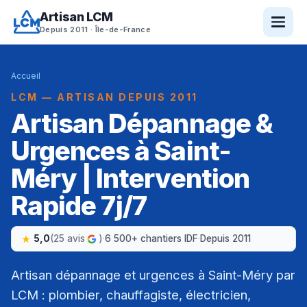
Artisan LCM
Depuis 2011 · Île-de-France
Accueil
LCM — ARTISAN DEPUIS 2011
Artisan Dépannage &
Urgences à Saint-
Méry | Intervention
Rapide 7j/7
5,0
(25 avis
)
·
6 500+ chantiers IDF
·
Depuis 2011
Artisan dépannage et urgences à Saint-Méry par
LCM : plombier, chauffagiste, électricien,