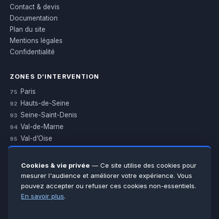
Contact & devis
Documentation
Plan du site
Mentions légales
Confidentialité
ZONES D’INTERVENTION
Paris
75
Hauts-de-Seine
92
Seine-Saint-Denis
93
Val-de-Marne
94
Val-d’Oise
95
Yvelines
78
Essonne
91
Cookies & vie privée
— Ce site utilise des cookies pour
Seine-et-Marne
77
mesurer l'audience et améliorer votre expérience. Vous
pouvez accepter ou refuser ces cookies non-essentiels.
Voir toutes les villes →
En savoir plus
.