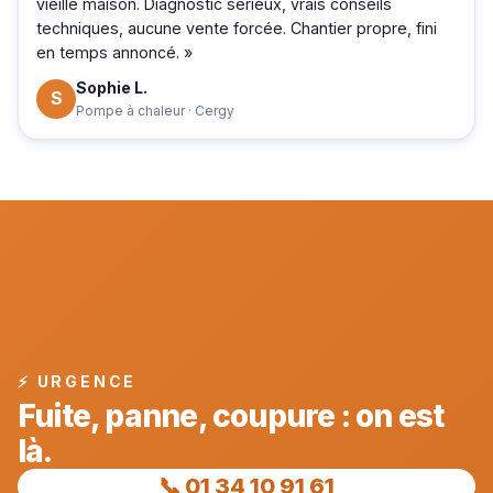
vieille maison. Diagnostic sérieux, vrais conseils
techniques, aucune vente forcée. Chantier propre, fini
en temps annoncé. »
Sophie L.
S
Pompe à chaleur · Cergy
⚡ URGENCE
Fuite, panne, coupure : on est
là.
📞 01 34 10 91 61