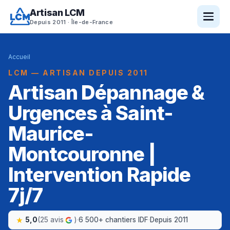
Artisan LCM
Depuis 2011 · Île-de-France
Accueil
LCM — ARTISAN DEPUIS 2011
Artisan Dépannage &
Urgences à Saint-
Maurice-
Montcouronne |
Intervention Rapide
7j/7
5,0
(25 avis
)
·
6 500+ chantiers IDF
·
Depuis 2011