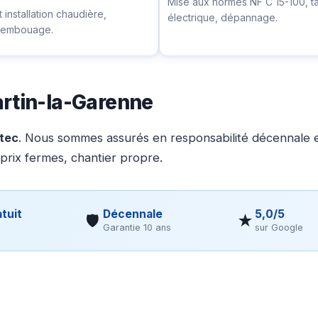
Mise aux normes NF C 15-100, t
installation chaudière,
électrique, dépannage.
ésembouage.
artin-la-Garenne
otec
. Nous sommes assurés en responsabilité décennale et
 prix fermes, chantier propre.
tuit
Décennale
5,0/5
🛡
★
Garantie 10 ans
sur Google