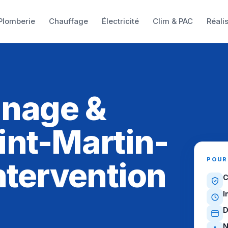
Plomberie
Chauffage
Électricité
Clim & PAC
Réali
NE
nnage &
int-Martin-
POUR
ntervention
C
I
D
N