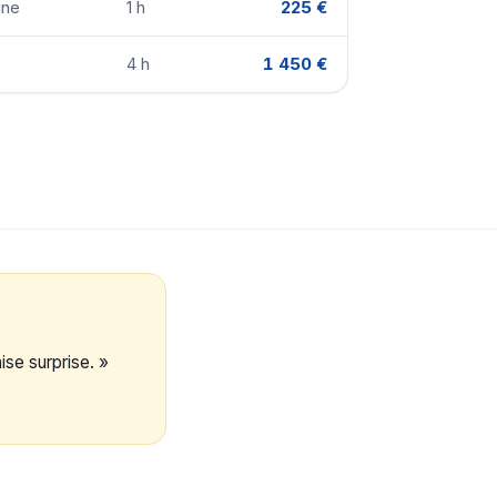
ine
1 h
225 €
4 h
1 450 €
se surprise. »