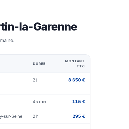
rtin-la-Garenne
emaine.
MONTANT
DURÉE
TTC
2 j
8 650 €
45 min
115 €
ly-sur-Seine
2 h
295 €