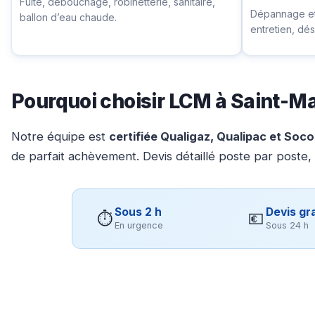
Fuite, débouchage, robinetterie, sanitaire,
Dépannage et 
ballon d’eau chaude.
entretien, d
Pourquoi choisir LCM à Saint-M
Notre équipe est
certifiée Qualigaz, Qualipac et Soc
de parfait achèvement. Devis détaillé poste par poste,
Sous 2 h
Devis gra
⏱
💶
En urgence
Sous 24 h