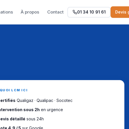
sations
À propos
Contact
01 34 10 91 61
Devis 
QUOI LCM ICI
ertifiés
Qualigaz · Qualipac · Socotec
ntervention sous 2h
en urgence
evis détaillé
sous 24h
ote 4,9 / 5
sur Google