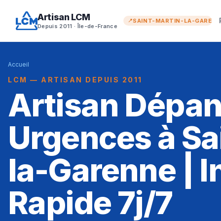
Artisan LCM
SAINT-MARTIN-LA-GAREN
Depuis 2011 · Île-de-France
Accueil
LCM — ARTISAN DEPUIS 2011
Artisan Dépa
Urgences à Sa
la-Garenne | I
Rapide 7j/7