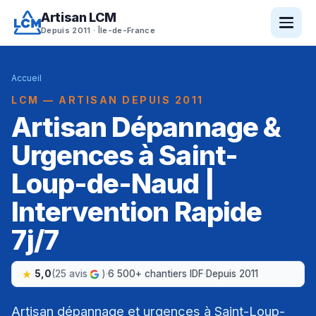
Artisan LCM
Depuis 2011 · Île-de-France
Accueil
LCM — ARTISAN DEPUIS 2011
Artisan Dépannage &
Urgences à Saint-
Loup-de-Naud |
Intervention Rapide
7j/7
5,0
(25 avis
)
·
6 500+ chantiers IDF
·
Depuis 2011
Artisan dépannage et urgences à Saint-Loup-