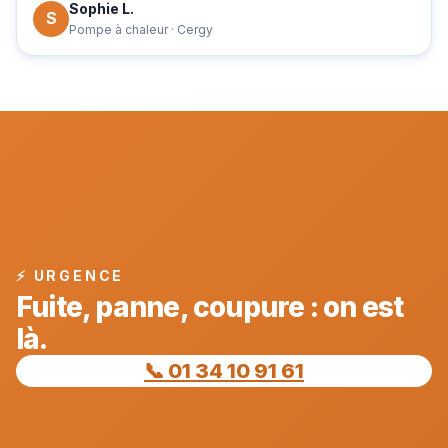
Sophie L.
S
Pompe à chaleur · Cergy
⚡ URGENCE
Fuite, panne, coupure : on est
là.
📞 01 34 10 91 61