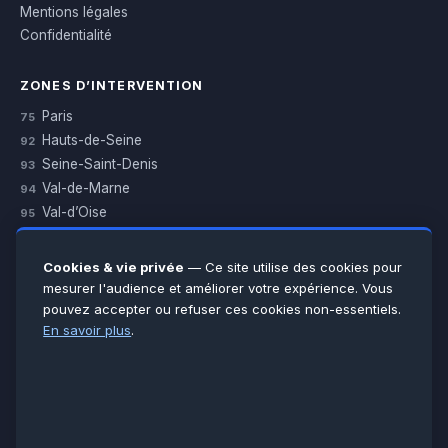
Mentions légales
Confidentialité
ZONES D’INTERVENTION
Paris
75
Hauts-de-Seine
92
Seine-Saint-Denis
93
Val-de-Marne
94
Val-d’Oise
95
Yvelines
78
Essonne
91
Cookies & vie privée
— Ce site utilise des cookies pour
Seine-et-Marne
77
mesurer l'audience et améliorer votre expérience. Vous
pouvez accepter ou refuser ces cookies non-essentiels.
Voir toutes les villes →
En savoir plus
.
CERTIFICATIONS & ASSURANCES :
Qualigaz
Qualipac
n° 704841
Socotec
CAPEB
Décennale BPCE
PAIEMENT APRÈS INTERVENTION :
CB
Espèces
Chèque