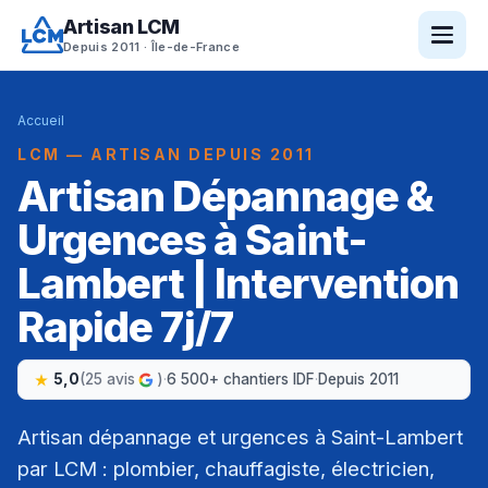
Artisan LCM
Depuis 2011 · Île-de-France
Accueil
LCM — ARTISAN DEPUIS 2011
Artisan Dépannage &
Urgences à Saint-
Lambert | Intervention
Rapide 7j/7
5,0
(25 avis
)
·
6 500+ chantiers IDF
·
Depuis 2011
Artisan dépannage et urgences à Saint-Lambert
par LCM : plombier, chauffagiste, électricien,