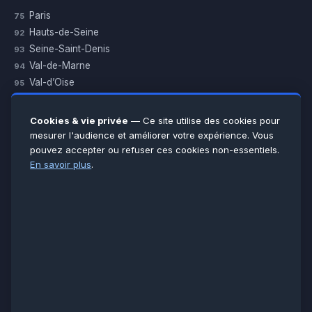
Paris
75
Hauts-de-Seine
92
Seine-Saint-Denis
93
Val-de-Marne
94
Val-d’Oise
95
Yvelines
78
Essonne
91
Cookies & vie privée
— Ce site utilise des cookies pour
Seine-et-Marne
77
mesurer l'audience et améliorer votre expérience. Vous
pouvez accepter ou refuser ces cookies non-essentiels.
Voir toutes les villes →
En savoir plus
.
CERTIFICATIONS & ASSURANCES :
Qualigaz
Qualipac
n° 704841
Socotec
CAPEB
Décennale BPCE
PAIEMENT APRÈS INTERVENTION :
CB
Espèces
Chèque
Virement
© LCM 2026 · Artisan depuis 2011 · SARL au capital 7 800 €
284 rue d’Épinay, 95100 Argenteuil · SIREN 534 981 352 ·