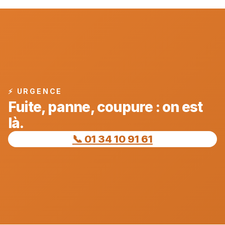
⚡ URGENCE
Fuite, panne, coupure : on est
là.
📞 01 34 10 91 61