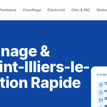
Plomberie
Chauffage
Électricité
Clim & PAC
Réali
nnage &
nt-Illiers-le-
POUR
ntion Rapide
C
I
D
N