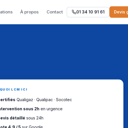
sations
À propos
Contact
01 34 10 91 61
Devis g
QUOI LCM ICI
ertifiés
Qualigaz · Qualipac · Socotec
ntervention sous 2h
en urgence
evis détaillé
sous 24h
ote 4,9 / 5
sur Google