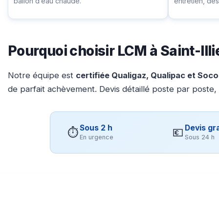
ballon d’eau chaude.
entretien, d
Pourquoi choisir LCM à Saint-Illi
Notre équipe est
certifiée Qualigaz, Qualipac et Soc
de parfait achèvement. Devis détaillé poste par poste,
Sous 2 h
Devis gra
⏱
💶
En urgence
Sous 24 h