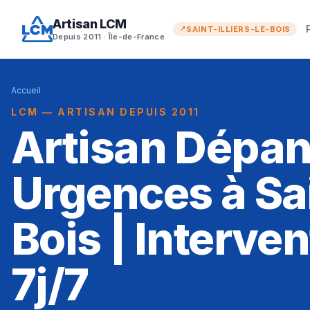
Artisan LCM
SAINT-ILLIERS-LE-BOIS
Depuis 2011 · Île-de-France
Accueil
LCM — ARTISAN DEPUIS 2011
Artisan Dépa
Urgences à Sai
Bois | Interve
7j/7