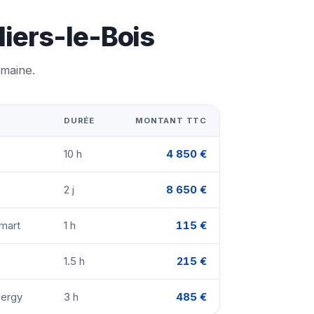
liers-le-Bois
emaine.
DURÉE
MONTANT TTC
10 h
4 850 €
2 j
8 650 €
mart
1 h
115 €
1.5 h
215 €
Cergy
3 h
485 €