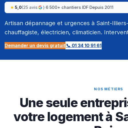
5,0
(25 avis
)
·
6 500+ chantiers IDF
·
Depuis 2011
Artisan dépannage et urgences à Saint-Illiers
chauffagiste, électricien, climaticien. Interven
Demander un devis gratuit
📞 01 34 10 91 61
NOS MÉTIERS
Une seule entrepri
votre logement à Sai