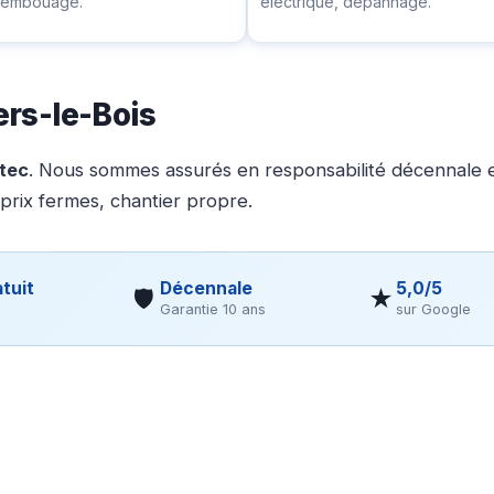
ésembouage.
électrique, dépannage.
ers-le-Bois
otec
. Nous sommes assurés en responsabilité décennale et
 prix fermes, chantier propre.
tuit
Décennale
5,0/5
🛡
★
Garantie 10 ans
sur Google