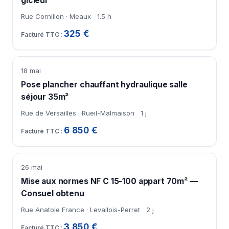
gicleur
Rue Cornillon · Meaux
1.5 h
325 €
18 mai
Pose plancher chauffant hydraulique salle
séjour 35m²
Rue de Versailles · Rueil-Malmaison
1 j
6 850 €
26 mai
Mise aux normes NF C 15-100 appart 70m² —
Consuel obtenu
Rue Anatole France · Levallois-Perret
2 j
3 850 €