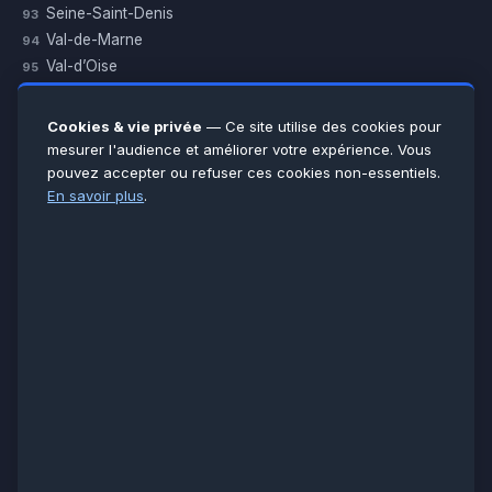
Seine-Saint-Denis
93
Val-de-Marne
94
Val-d’Oise
95
Yvelines
78
Essonne
91
Cookies & vie privée
— Ce site utilise des cookies pour
Seine-et-Marne
77
mesurer l'audience et améliorer votre expérience. Vous
pouvez accepter ou refuser ces cookies non-essentiels.
Voir toutes les villes →
En savoir plus
.
CERTIFICATIONS & ASSURANCES :
Qualigaz
Qualipac
n° 704841
Socotec
CAPEB
Décennale BPCE
PAIEMENT APRÈS INTERVENTION :
CB
Espèces
Chèque
Virement
© LCM 2026 · Artisan depuis 2011 · SARL au capital 7 800 €
284 rue d’Épinay, 95100 Argenteuil · SIREN 534 981 352 ·
RCS Pontoise · TVA FR65534981352