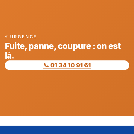
⚡ URGENCE
Fuite, panne, coupure : on est
là.
📞 01 34 10 91 61