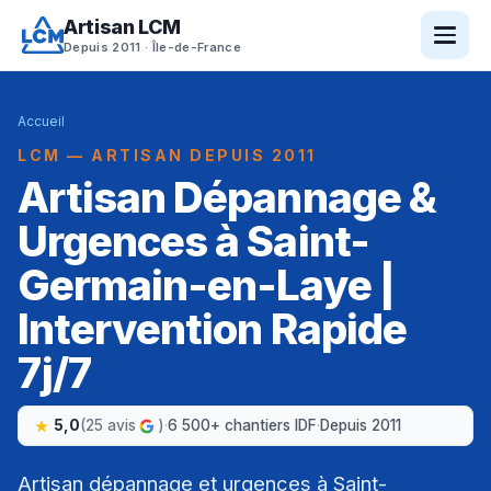
Artisan LCM
Depuis 2011 · Île-de-France
Accueil
LCM — ARTISAN DEPUIS 2011
Artisan Dépannage &
Urgences à Saint-
Germain-en-Laye |
Intervention Rapide
7j/7
5,0
(25 avis
)
·
6 500+ chantiers IDF
·
Depuis 2011
Artisan dépannage et urgences à Saint-