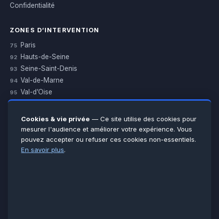
Confidentialité
ZONES D’INTERVENTION
Paris
75
Hauts-de-Seine
92
Seine-Saint-Denis
93
Val-de-Marne
94
Val-d’Oise
95
Yvelines
78
Essonne
91
Cookies & vie privée
— Ce site utilise des cookies pour
Seine-et-Marne
77
mesurer l'audience et améliorer votre expérience. Vous
pouvez accepter ou refuser ces cookies non-essentiels.
Voir toutes les villes →
En savoir plus
.
CERTIFICATIONS & ASSURANCES :
Qualigaz
Qualipac
n° 704841
Socotec
CAPEB
Décennale BPCE
PAIEMENT APRÈS INTERVENTION :
CB
Espèces
Chèque
Virement