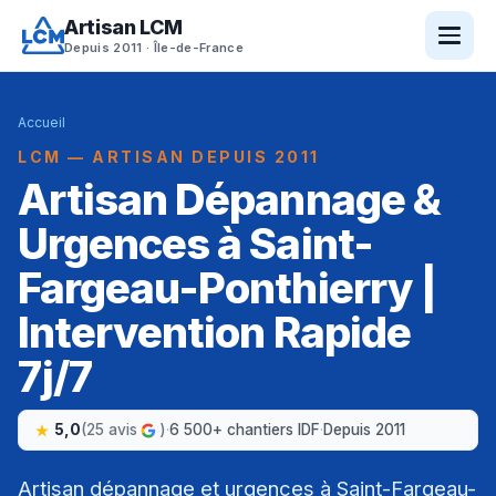
Artisan LCM
Depuis 2011 · Île-de-France
Accueil
LCM — ARTISAN DEPUIS 2011
Artisan Dépannage &
Urgences à Saint-
Fargeau-Ponthierry |
Intervention Rapide
7j/7
5,0
(25 avis
)
·
6 500+ chantiers IDF
·
Depuis 2011
Artisan dépannage et urgences à Saint-Fargeau-