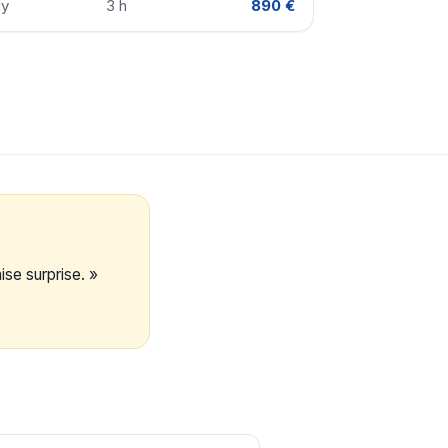
gy
3 h
890 €
se surprise. »