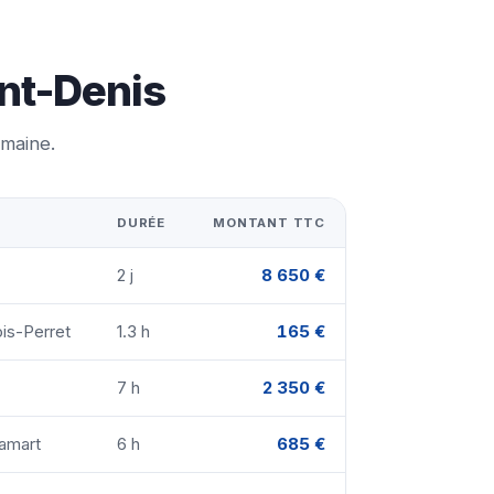
int-Denis
emaine.
DURÉE
MONTANT TTC
2 j
8 650 €
ois-Perret
1.3 h
165 €
7 h
2 350 €
lamart
6 h
685 €