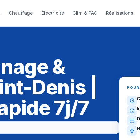
e
Chauffage
Électricité
Clim & PAC
Réalisations
nnage &
int-Denis |
POUR
apide 7j/7
C
I
D
N