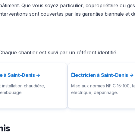
 bâtiment. Que vous soyez particulier, copropriétaire ou ge
terventions sont couvertes par les garanties biennale et d
aque chantier est suivi par un référent identifié.
e à Saint-Denis →
Électricien à Saint-Denis →
installation chaudière,
Mise aux normes NF C 15-100, t
ésembouage.
électrique, dépannage.
nis