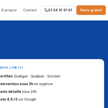
À propos
Contact
01 34 10 91 61
Devis gratuit
QUOI LCM ICI
ertifiés
Qualigaz · Qualipac · Socotec
ntervention sous 2h
en urgence
evis détaillé
sous 24h
ote 4,9 / 5
sur Google