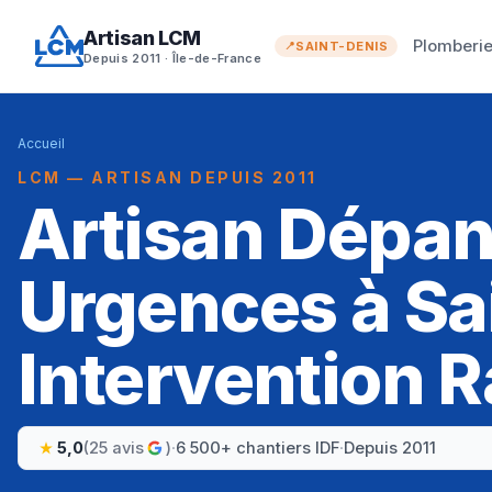
Artisan LCM
Plomberi
SAINT-DENIS
Depuis 2011 · Île-de-France
Accueil
LCM — ARTISAN DEPUIS 2011
Artisan Dépa
Urgences à Sa
Intervention R
5,0
(25 avis
)
·
6 500+ chantiers IDF
·
Depuis 2011