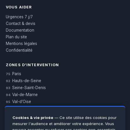
VOUS AIDER
Urgences 7 j/7
Contact & devis
Documentation
Plan du site
Mentions légales
Confidentialité
ZONES D’INTERVENTION
Paris
75
Hauts-de-Seine
92
Seine-Saint-Denis
93
Val-de-Marne
94
Val-d’Oise
95
Yvelines
78
Essonne
91
Cookies & vie privée
— Ce site utilise des cookies pour
Seine-et-Marne
77
mesurer l'audience et améliorer votre expérience. Vous
pouvez accepter ou refuser ces cookies non-essentiels.