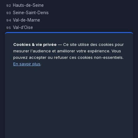
Hauts-de-Seine
92
Seine-Saint-Denis
93
Val-de-Marne
94
Val-d’Oise
95
Yvelines
78
Essonne
91
Cookies & vie privée
— Ce site utilise des cookies pour
Seine-et-Marne
77
mesurer l'audience et améliorer votre expérience. Vous
pouvez accepter ou refuser ces cookies non-essentiels.
Voir toutes les villes →
En savoir plus
.
CERTIFICATIONS & ASSURANCES :
Qualigaz
Qualipac
n° 704841
Socotec
CAPEB
Décennale BPCE
PAIEMENT APRÈS INTERVENTION :
CB
Espèces
Chèque
Virement
© LCM 2026 · Artisan depuis 2011 · SARL au capital 7 800 €
284 rue d’Épinay, 95100 Argenteuil · SIREN 534 981 352 ·
RCS Pontoise · TVA FR65534981352