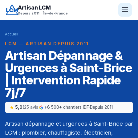
Artisan LCM
Depuis 2011 · Île-de-France
Accueil
LCM — ARTISAN DEPUIS 2011
Artisan Dépannage &
Urgences à Saint-Brice
| Intervention Rapide
7j/7
5,0
(25 avis
)
·
6 500+ chantiers IDF
·
Depuis 2011
Artisan dépannage et urgences à Saint-Brice par
LCM : plombier, chauffagiste, électricien,