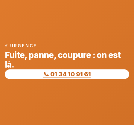
⚡ URGENCE
Fuite, panne, coupure : on est
là.
📞 01 34 10 91 61