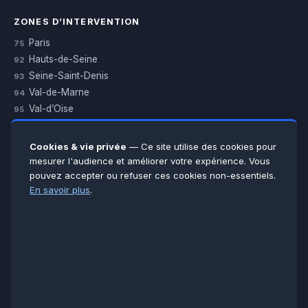
ZONES D’INTERVENTION
Paris
75
Hauts-de-Seine
92
Seine-Saint-Denis
93
Val-de-Marne
94
Val-d’Oise
95
Yvelines
78
Essonne
91
Cookies & vie privée
— Ce site utilise des cookies pour
Seine-et-Marne
77
mesurer l'audience et améliorer votre expérience. Vous
pouvez accepter ou refuser ces cookies non-essentiels.
Voir toutes les villes →
En savoir plus
.
CERTIFICATIONS & ASSURANCES :
Qualigaz
Qualipac
n° 704841
Socotec
CAPEB
Décennale BPCE
PAIEMENT APRÈS INTERVENTION :
CB
Espèces
Chèque
Virement