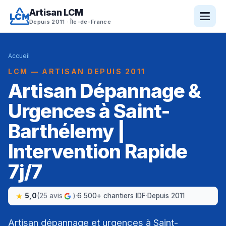
Artisan LCM
Depuis 2011 · Île-de-France
Accueil
LCM — ARTISAN DEPUIS 2011
Artisan Dépannage &
Urgences à Saint-
Barthélemy |
Intervention Rapide
7j/7
5,0
(25 avis
)
·
6 500+ chantiers IDF
·
Depuis 2011
Artisan dépannage et urgences à Saint-