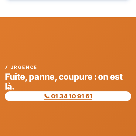
⚡ URGENCE
Fuite, panne, coupure : on est
là.
📞 01 34 10 91 61