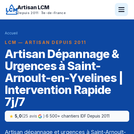
Artisan LCM
Depuis 2011 · Île-de-France
Accueil
LCM — ARTISAN DEPUIS 2011
Artisan Dépannage &
Urgences à Saint-
Arnoult-en-Yvelines |
Intervention Rapide
7j/7
5,0
(25 avis
)
·
6 500+ chantiers IDF
·
Depuis 2011
Artisan dépannage et urgences à Saint-Arnoult-