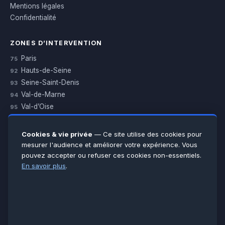
Mentions légales
Confidentialité
ZONES D’INTERVENTION
Paris
75
Hauts-de-Seine
92
Seine-Saint-Denis
93
Val-de-Marne
94
Val-d’Oise
95
Yvelines
78
Essonne
91
Cookies & vie privée
— Ce site utilise des cookies pour
Seine-et-Marne
77
mesurer l'audience et améliorer votre expérience. Vous
pouvez accepter ou refuser ces cookies non-essentiels.
Voir toutes les villes →
En savoir plus
.
CERTIFICATIONS & ASSURANCES :
Qualigaz
Qualipac
n° 704841
Socotec
CAPEB
Décennale BPCE
PAIEMENT APRÈS INTERVENTION :
CB
Espèces
Chèque