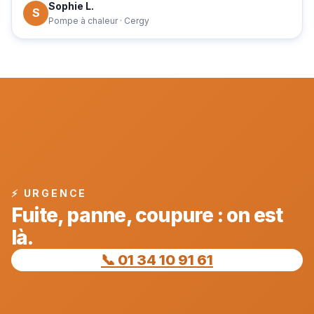
Sophie L.
S
Pompe à chaleur · Cergy
⚡ URGENCE
Fuite, panne, coupure : on est
là.
📞 01 34 10 91 61