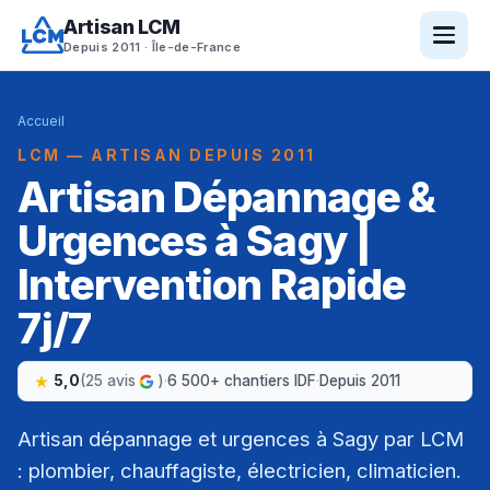
Artisan LCM
Depuis 2011 · Île-de-France
Accueil
LCM — ARTISAN DEPUIS 2011
Artisan Dépannage &
Urgences à Sagy |
Intervention Rapide
7j/7
5,0
(25 avis
)
·
6 500+ chantiers IDF
·
Depuis 2011
Artisan dépannage et urgences à Sagy par LCM
: plombier, chauffagiste, électricien, climaticien.