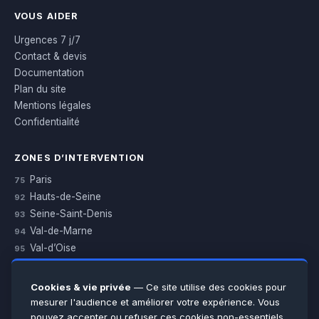
VOUS AIDER
Urgences 7 j/7
Contact & devis
Documentation
Plan du site
Mentions légales
Confidentialité
ZONES D’INTERVENTION
Paris
75
Hauts-de-Seine
92
Seine-Saint-Denis
93
Val-de-Marne
94
Val-d’Oise
95
Yvelines
78
Essonne
91
Cookies & vie privée
— Ce site utilise des cookies pour
Seine-et-Marne
77
mesurer l'audience et améliorer votre expérience. Vous
pouvez accepter ou refuser ces cookies non-essentiels.