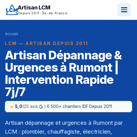
Artisan LCM
Depuis 2011 · Île-de-France
Accueil
LCM — ARTISAN DEPUIS 2011
Artisan Dépannage &
Urgences à Rumont |
Intervention Rapide
7j/7
5,0
(25 avis
)
·
6 500+ chantiers IDF
·
Depuis 2011
Artisan dépannage et urgences à Rumont par
LCM : plombier, chauffagiste, électricien,