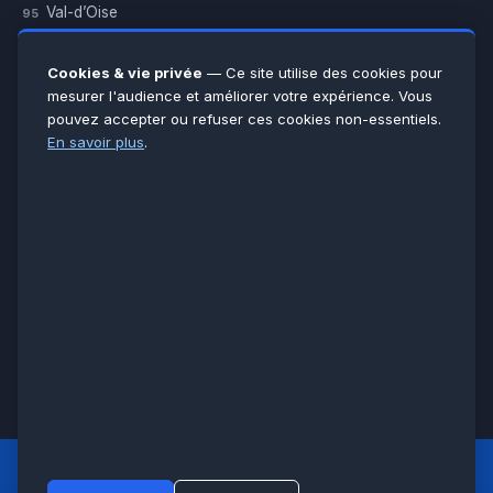
Val-d’Oise
95
Yvelines
78
Essonne
91
Cookies & vie privée
— Ce site utilise des cookies pour
Seine-et-Marne
77
mesurer l'audience et améliorer votre expérience. Vous
pouvez accepter ou refuser ces cookies non-essentiels.
Voir toutes les villes →
En savoir plus
.
CERTIFICATIONS & ASSURANCES :
Qualigaz
Qualipac
n° 704841
Socotec
CAPEB
Décennale BPCE
PAIEMENT APRÈS INTERVENTION :
CB
Espèces
Chèque
Virement
© LCM 2026 · Artisan depuis 2011 · SARL au capital 7 800 €
284 rue d’Épinay, 95100 Argenteuil · SIREN 534 981 352 ·
RCS Pontoise · TVA FR65534981352
LCM
ACCUEIL PRINCIPAL