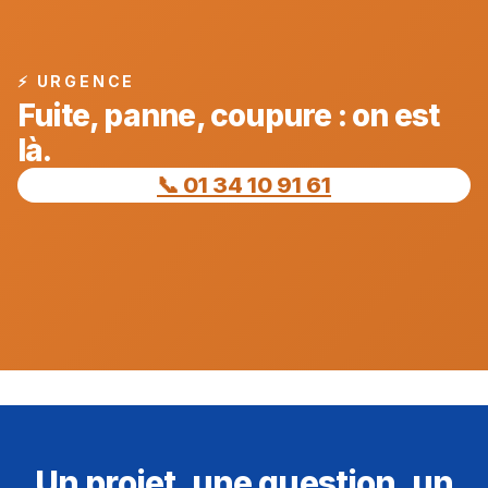
⚡ URGENCE
Fuite, panne, coupure : on est
là.
📞 01 34 10 91 61
Un projet, une question, un