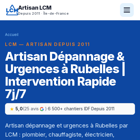
Artisan LCM
Depuis 2011 · Île-de-France
Accueil
LCM — ARTISAN DEPUIS 2011
Artisan Dépannage &
Urgences à Rubelles |
Intervention Rapide
7j/7
5,0
(25 avis
)
·
6 500+ chantiers IDF
·
Depuis 2011
Artisan dépannage et urgences à Rubelles par
LCM : plombier, chauffagiste, électricien,