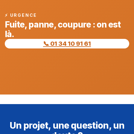
⚡ URGENCE
Fuite, panne, coupure : on est
là.
📞 01 34 10 91 61
Un projet, une question, un