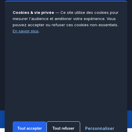
Yvelines
78
Essonne
91
Cookies & vie privée
— Ce site utilise des cookies pour
Seine-et-Marne
77
mesurer l'audience et améliorer votre expérience. Vous
pouvez accepter ou refuser ces cookies non-essentiels.
Voir toutes les villes →
En savoir plus
.
CERTIFICATIONS & ASSURANCES :
Qualigaz
Qualipac
n° 704841
Socotec
CAPEB
Décennale BPCE
PAIEMENT APRÈS INTERVENTION :
CB
Espèces
Chèque
Virement
© LCM 2026 · Artisan depuis 2011 · SARL au capital 7 800 €
284 rue d’Épinay, 95100 Argenteuil · SIREN 534 981 352 ·
RCS Pontoise · TVA FR65534981352
LCM
ACCUEIL PRINCIPAL
Personnaliser
Tout accepter
Tout refuser