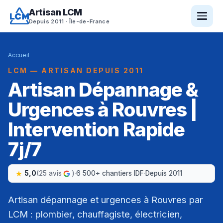
Artisan LCM
Depuis 2011 · Île-de-France
Accueil
LCM — ARTISAN DEPUIS 2011
Artisan Dépannage &
Urgences à Rouvres |
Intervention Rapide
7j/7
5,0
(25 avis
)
·
6 500+ chantiers IDF
·
Depuis 2011
Artisan dépannage et urgences à Rouvres par
LCM : plombier, chauffagiste, électricien,