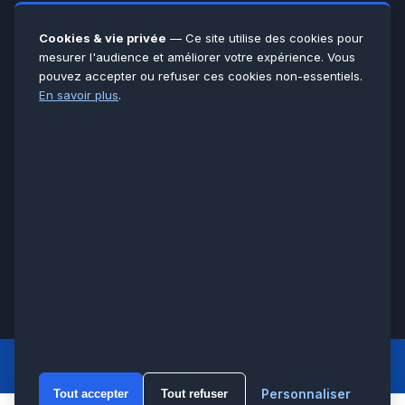
Yvelines
78
Essonne
91
Cookies & vie privée
— Ce site utilise des cookies pour
Seine-et-Marne
77
mesurer l'audience et améliorer votre expérience. Vous
pouvez accepter ou refuser ces cookies non-essentiels.
Voir toutes les villes →
En savoir plus
.
CERTIFICATIONS & ASSURANCES :
Qualigaz
Qualipac
n° 704841
Socotec
CAPEB
Décennale BPCE
PAIEMENT APRÈS INTERVENTION :
CB
Espèces
Chèque
Virement
© LCM 2026 · Artisan depuis 2011 · SARL au capital 7 800 €
284 rue d’Épinay, 95100 Argenteuil · SIREN 534 981 352 ·
RCS Pontoise · TVA FR65534981352
LCM
ACCUEIL PRINCIPAL
Personnaliser
Tout accepter
Tout refuser