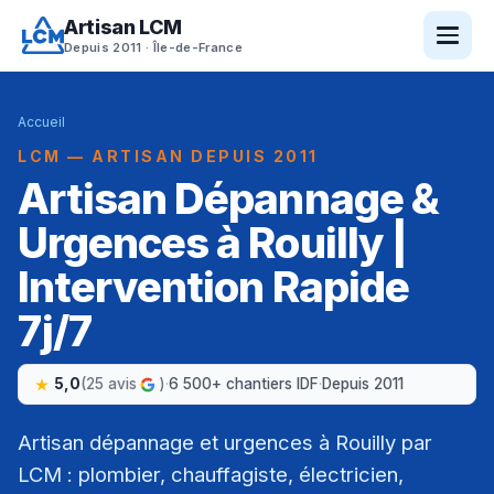
Artisan LCM
Depuis 2011 · Île-de-France
Accueil
LCM — ARTISAN DEPUIS 2011
Artisan Dépannage &
Urgences à Rouilly |
Intervention Rapide
7j/7
5,0
(25 avis
)
·
6 500+ chantiers IDF
·
Depuis 2011
Artisan dépannage et urgences à Rouilly par
LCM : plombier, chauffagiste, électricien,