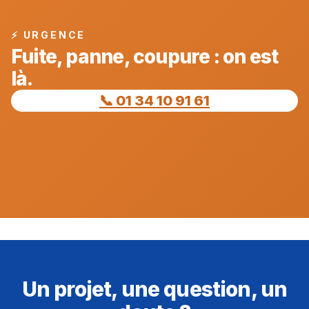
⚡ URGENCE
Fuite, panne, coupure : on est
là.
📞 01 34 10 91 61
Un projet, une question, un