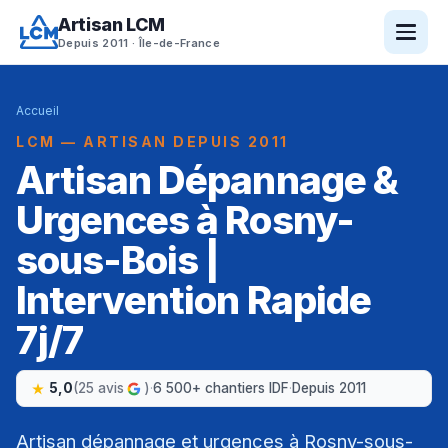
Artisan LCM
Depuis 2011 · Île-de-France
Accueil
LCM — ARTISAN DEPUIS 2011
Artisan Dépannage &
Urgences à Rosny-
sous-Bois |
Intervention Rapide
7j/7
5,0
(25 avis
)
·
6 500+ chantiers IDF
·
Depuis 2011
Artisan dépannage et urgences à Rosny-sous-