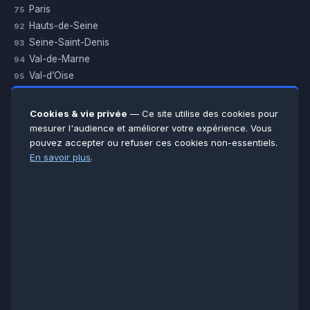
Paris
75
Hauts-de-Seine
92
Seine-Saint-Denis
93
Val-de-Marne
94
Val-d’Oise
95
Yvelines
78
Essonne
91
Cookies & vie privée
— Ce site utilise des cookies pour
Seine-et-Marne
77
mesurer l'audience et améliorer votre expérience. Vous
pouvez accepter ou refuser ces cookies non-essentiels.
Voir toutes les villes →
En savoir plus
.
CERTIFICATIONS & ASSURANCES :
Qualigaz
Qualipac
n° 704841
Socotec
CAPEB
Décennale BPCE
PAIEMENT APRÈS INTERVENTION :
CB
Espèces
Chèque
Virement
© LCM 2026 · Artisan depuis 2011 · SARL au capital 7 800 €
284 rue d’Épinay, 95100 Argenteuil · SIREN 534 981 352 ·