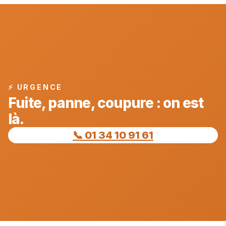
⚡ URGENCE
Fuite, panne, coupure : on est
là.
📞 01 34 10 91 61