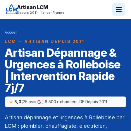
Artisan LCM
Depuis 2011 · Île-de-France
Accueil
LCM — ARTISAN DEPUIS 2011
Artisan Dépannage &
Urgences à Rolleboise
| Intervention Rapide
7j/7
5,0
(25 avis
)
·
6 500+ chantiers IDF
·
Depuis 2011
Artisan dépannage et urgences à Rolleboise par
LCM : plombier, chauffagiste, électricien,