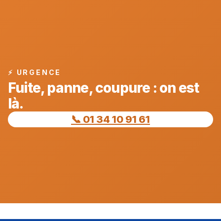
⚡ URGENCE
Fuite, panne, coupure : on est
là.
📞 01 34 10 91 61