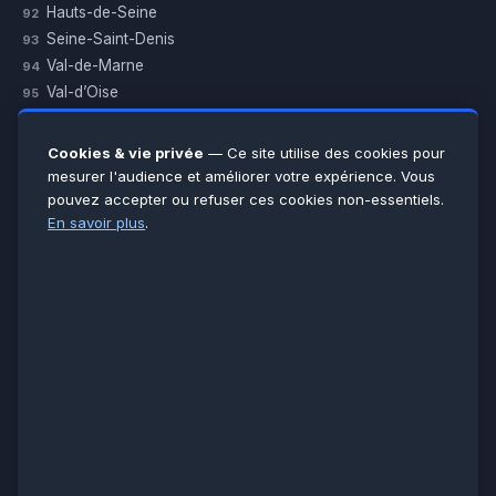
Hauts-de-Seine
92
Seine-Saint-Denis
93
Val-de-Marne
94
Val-d’Oise
95
Yvelines
78
Essonne
91
Cookies & vie privée
— Ce site utilise des cookies pour
Seine-et-Marne
77
mesurer l'audience et améliorer votre expérience. Vous
pouvez accepter ou refuser ces cookies non-essentiels.
Voir toutes les villes →
En savoir plus
.
CERTIFICATIONS & ASSURANCES :
Qualigaz
Qualipac
n° 704841
Socotec
CAPEB
Décennale BPCE
PAIEMENT APRÈS INTERVENTION :
CB
Espèces
Chèque
Virement
© LCM 2026 · Artisan depuis 2011 · SARL au capital 7 800 €
284 rue d’Épinay, 95100 Argenteuil · SIREN 534 981 352 ·
RCS Pontoise · TVA FR65534981352