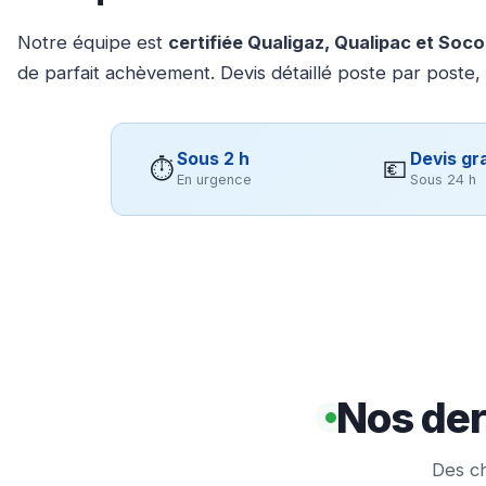
Notre équipe est
certifiée Qualigaz, Qualipac et Soc
de parfait achèvement. Devis détaillé poste par poste,
Sous 2 h
Devis gra
⏱
💶
En urgence
Sous 24 h
Nos der
Des ch