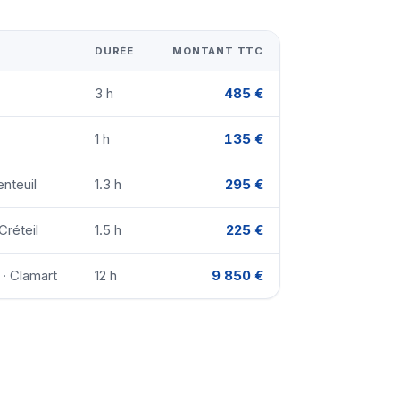
DURÉE
MONTANT TTC
3 h
485 €
1 h
135 €
nteuil
1.3 h
295 €
Créteil
1.5 h
225 €
 · Clamart
12 h
9 850 €