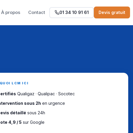
À propos
Contact
01 34 10 91 61
Devis gratuit
QUOI LCM ICI
ertifiés
Qualigaz · Qualipac · Socotec
ntervention sous 2h
en urgence
evis détaillé
sous 24h
ote 4,9 / 5
sur Google