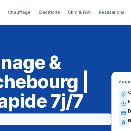
e
Chauffage
Électricité
Clim & PAC
Réalisations
nnage &
chebourg |
POUR
apide 7j/7
C
I
D
N