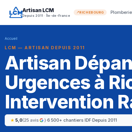
Artisan LCM
Plomberi
RICHEBOURG
Depuis 2011 · Île-de-France
Accueil
LCM — ARTISAN DEPUIS 2011
Artisan Dépa
Urgences à Ri
Intervention R
5,0
(25 avis
)
·
6 500+ chantiers IDF
·
Depuis 2011