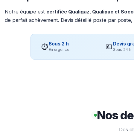
Notre équipe est
certifiée Qualigaz, Qualipac et Soc
de parfait achèvement. Devis détaillé poste par poste,
Sous 2 h
Devis gra
⏱
💶
En urgence
Sous 24 h
Nos de
Des ch