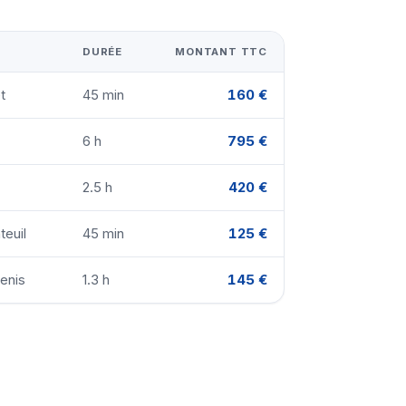
DURÉE
MONTANT TTC
t
45 min
160 €
6 h
795 €
2.5 h
420 €
teuil
45 min
125 €
enis
1.3 h
145 €