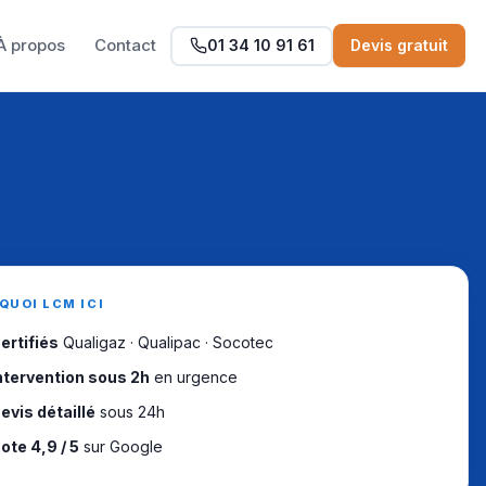
À propos
Contact
01 34 10 91 61
Devis gratuit
QUOI LCM ICI
ertifiés
Qualigaz · Qualipac · Socotec
ntervention sous 2h
en urgence
evis détaillé
sous 24h
ote 4,9 / 5
sur Google