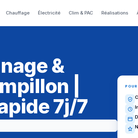
Chauffage
Électricité
Clim & PAC
Réalisations
nnage &
mpillon |
POUR
apide 7j/7
C
I
D
N