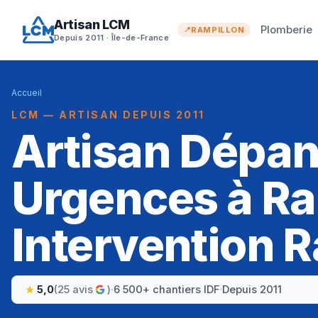
Artisan LCM
Plomberie
RAMPILLON
Depuis 2011 · Île-de-France
Accueil
LCM — ARTISAN DEPUIS 2011
Artisan Dépa
Urgences à Ra
Intervention R
5,0
(25 avis
)
·
6 500+ chantiers IDF
·
Depuis 2011