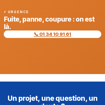
⚡ URGENCE
Fuite, panne, coupure : on est
là.
📞 01 34 10 91 61
Un projet, une question, un