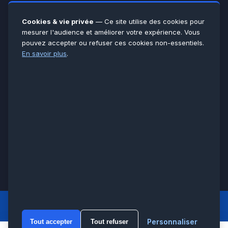
Yvelines
78
Essonne
91
Cookies & vie privée
— Ce site utilise des cookies pour
Seine-et-Marne
77
mesurer l'audience et améliorer votre expérience. Vous
pouvez accepter ou refuser ces cookies non-essentiels.
Voir toutes les villes →
En savoir plus
.
CERTIFICATIONS & ASSURANCES :
Qualigaz
Qualipac
n° 704841
Socotec
CAPEB
Décennale BPCE
PAIEMENT APRÈS INTERVENTION :
CB
Espèces
Chèque
Virement
© LCM 2026 · Artisan depuis 2011 · SARL au capital 7 800 €
284 rue d’Épinay, 95100 Argenteuil · SIREN 534 981 352 ·
RCS Pontoise · TVA FR65534981352
LCM
ACCUEIL PRINCIPAL
Personnaliser
Tout accepter
Tout refuser