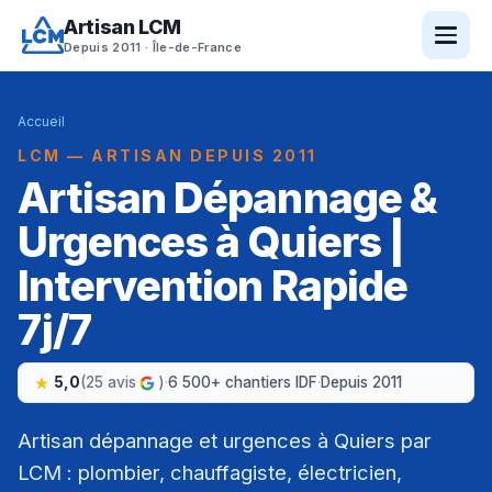
Artisan LCM
Depuis 2011 · Île-de-France
Accueil
LCM — ARTISAN DEPUIS 2011
Artisan Dépannage &
Urgences à Quiers |
Intervention Rapide
7j/7
5,0
(25 avis
)
·
6 500+ chantiers IDF
·
Depuis 2011
Artisan dépannage et urgences à Quiers par
LCM : plombier, chauffagiste, électricien,