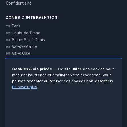
Confidentialité
ZONES D’INTERVENTION
Paris
75
Hauts-de-Seine
92
Seine-Saint-Denis
93
Val-de-Marne
94
Val-d’Oise
95
Yvelines
78
Essonne
91
Cookies & vie privée
— Ce site utilise des cookies pour
Seine-et-Marne
77
mesurer l'audience et améliorer votre expérience. Vous
pouvez accepter ou refuser ces cookies non-essentiels.
Voir toutes les villes →
En savoir plus
.
CERTIFICATIONS & ASSURANCES :
Qualigaz
Qualipac
n° 704841
Socotec
CAPEB
Décennale BPCE
PAIEMENT APRÈS INTERVENTION :
CB
Espèces
Chèque
Virement