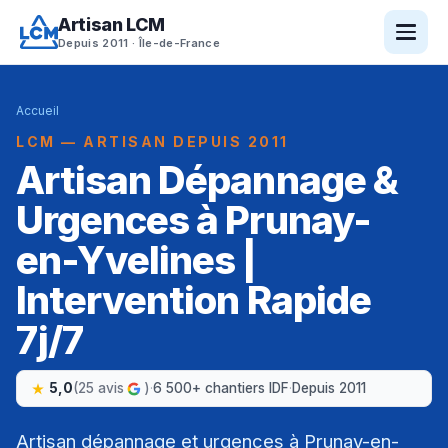
Artisan LCM
Depuis 2011 · Île-de-France
Accueil
LCM — ARTISAN DEPUIS 2011
Artisan Dépannage &
Urgences à Prunay-
en-Yvelines |
Intervention Rapide
7j/7
5,0
(25 avis
)
·
6 500+ chantiers IDF
·
Depuis 2011
Artisan dépannage et urgences à Prunay-en-