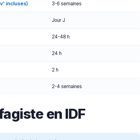
v' incluses)
3-6 semaines
Jour J
24-48 h
24 h
2 h
2-4 semaines
fagiste en IDF