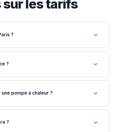
ur les tarifs
aris ?
ce ?
 une pompe à chaleur ?
re ?