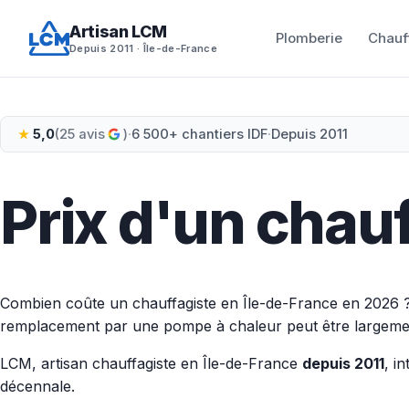
Aller
Artisan LCM
au
Plomberie
Chauf
Depuis 2011 · Île-de-France
contenu
5,0
(25 avis
)
·
6 500+ chantiers IDF
·
Depuis 2011
Prix d'un chau
Combien coûte un chauffagiste en Île-de-France en 2026 ?
remplacement par une pompe à chaleur peut être largement s
LCM, artisan chauffagiste en Île-de-France
depuis 2011
, i
décennale.