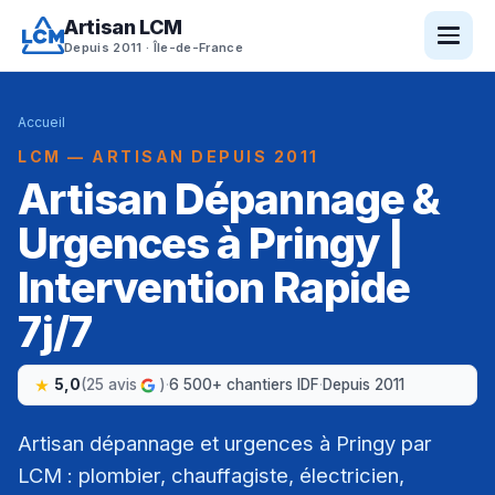
Artisan LCM
Depuis 2011 · Île-de-France
Accueil
LCM — ARTISAN DEPUIS 2011
Artisan Dépannage &
Urgences à Pringy |
Intervention Rapide
7j/7
5,0
(25 avis
)
·
6 500+ chantiers IDF
·
Depuis 2011
Artisan dépannage et urgences à Pringy par
LCM : plombier, chauffagiste, électricien,