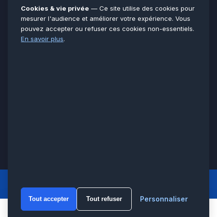
Essonne
91
Cookies & vie privée
— Ce site utilise des cookies pour
Seine-et-Marne
77
mesurer l'audience et améliorer votre expérience. Vous
pouvez accepter ou refuser ces cookies non-essentiels.
Voir toutes les villes →
En savoir plus
.
CERTIFICATIONS & ASSURANCES :
Qualigaz
Qualipac
n° 704841
Socotec
CAPEB
Décennale BPCE
PAIEMENT APRÈS INTERVENTION :
CB
Espèces
Chèque
Virement
© LCM 2026 · Artisan depuis 2011 · SARL au capital 7 800 €
284 rue d’Épinay, 95100 Argenteuil · SIREN 534 981 352 ·
RCS Pontoise · TVA FR65534981352
LCM
ACCUEIL PRINCIPAL
Personnaliser
Tout accepter
Tout refuser
WhatsA