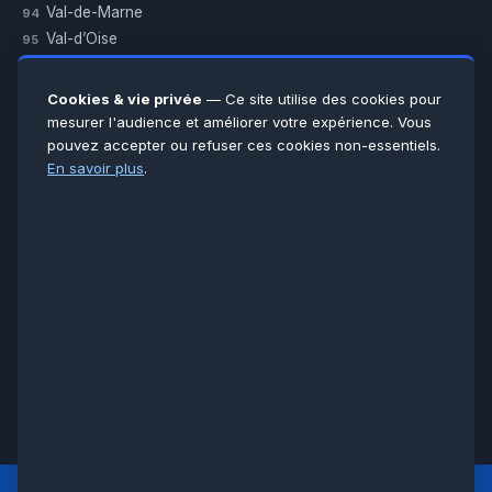
Val-de-Marne
94
Val-d’Oise
95
Yvelines
78
Essonne
91
Cookies & vie privée
— Ce site utilise des cookies pour
Seine-et-Marne
77
mesurer l'audience et améliorer votre expérience. Vous
pouvez accepter ou refuser ces cookies non-essentiels.
Voir toutes les villes →
En savoir plus
.
CERTIFICATIONS & ASSURANCES :
Qualigaz
Qualipac
n° 704841
Socotec
CAPEB
Décennale BPCE
PAIEMENT APRÈS INTERVENTION :
CB
Espèces
Chèque
Virement
© LCM 2026 · Artisan depuis 2011 · SARL au capital 7 800 €
284 rue d’Épinay, 95100 Argenteuil · SIREN 534 981 352 ·
RCS Pontoise · TVA FR65534981352