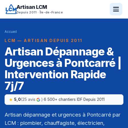
Artisan LCM
Depuis 2011 · Île-de-France
Accueil
LCM — ARTISAN DEPUIS 2011
Artisan Dépannage &
Urgences à Pontcarré |
Intervention Rapide
7j/7
5,0
(25 avis
)
·
6 500+ chantiers IDF
·
Depuis 2011
Artisan dépannage et urgences à Pontcarré par
LCM : plombier, chauffagiste, électricien,