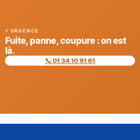
⚡ URGENCE
Fuite, panne, coupure : on est
là.
📞 01 34 10 91 61