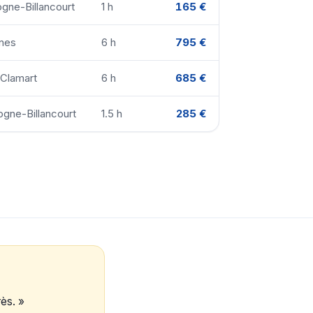
ogne-Billancourt
1 h
165 €
nnes
6 h
795 €
 Clamart
6 h
685 €
ogne-Billancourt
1.5 h
285 €
rès. »