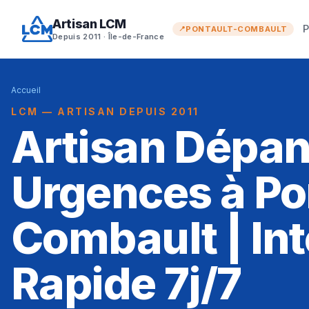
Artisan LCM
P
PONTAULT-COMBAULT
Depuis 2011 · Île-de-France
Accueil
LCM — ARTISAN DEPUIS 2011
Artisan Dépa
Urgences à Po
Combault | In
Rapide 7j/7