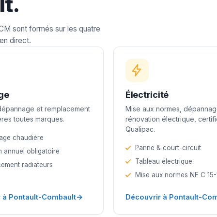
t.
LCM sont formés sur les quatre
en direct.
ge
Électricité
 dépannage et remplacement
Mise aux normes, dépannag
res toutes marques.
rénovation électrique, certif
Qualipac.
age chaudière
Panne & court-circuit
n annuel obligatoire
Tableau électrique
ement radiateurs
Mise aux normes NF C 15
→
 à Pontault-Combault
Découvrir à Pontault-Co