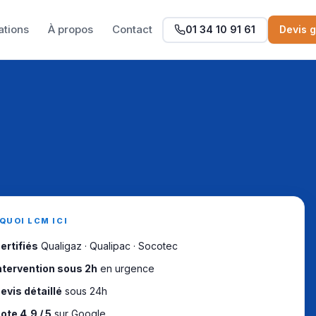
ations
À propos
Contact
01 34 10 91 61
Devis g
QUOI LCM ICI
ertifiés
Qualigaz · Qualipac · Socotec
ntervention sous 2h
en urgence
evis détaillé
sous 24h
ote 4,9 / 5
sur Google