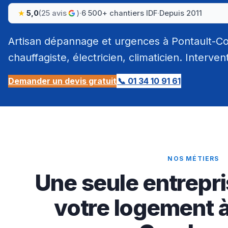
5,0
(25 avis
)
·
6 500+ chantiers IDF
·
Depuis 2011
Artisan dépannage et urgences à Pontault-C
chauffagiste, électricien, climaticien. Interven
Demander un devis gratuit
📞 01 34 10 91 61
NOS MÉTIERS
Une seule entrepri
votre logement à