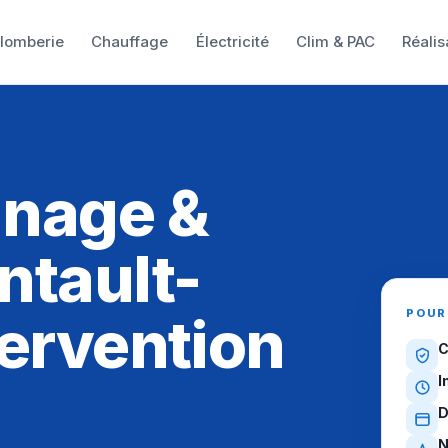
lomberie
Chauffage
Électricité
Clim & PAC
Réalis
nnage &
ntault-
POUR
tervention
C
I
D
N