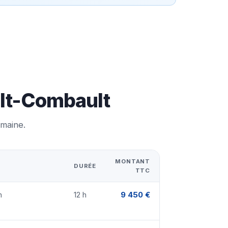
ult-Combault
emaine.
MONTANT
DURÉE
TTC
n
12 h
9 450 €