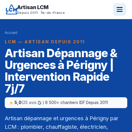
Artisan LCM
Depuis 2011 · Île-de-France
Accueil
LCM — ARTISAN DEPUIS 2011
Artisan Dépannage &
Urgences à Périgny |
Intervention Rapide
7j/7
5,0
(25 avis
)
·
6 500+ chantiers IDF
·
Depuis 2011
Artisan dépannage et urgences à Périgny par
LCM : plombier, chauffagiste, électricien,