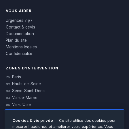
VOUS AIDER
Urgences 7 j/7
Contact & devis
Documentation
Plan du site
Mentions légales
Confidentialité
ZONES D’INTERVENTION
Paris
75
Hauts-de-Seine
92
Seine-Saint-Denis
93
Val-de-Marne
94
Val-d’Oise
95
Yvelines
78
Essonne
91
Cookies & vie privée
— Ce site utilise des cookies pour
Seine-et-Marne
77
mesurer l'audience et améliorer votre expérience. Vous