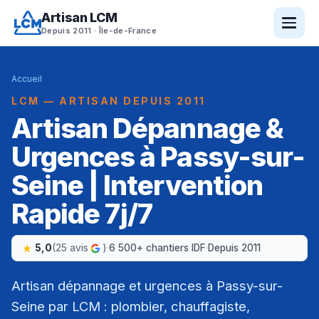
Artisan LCM
Depuis 2011 · Île-de-France
Accueil
LCM — ARTISAN DEPUIS 2011
Artisan Dépannage &
Urgences à Passy-sur-
Seine | Intervention
Rapide 7j/7
5,0
(25 avis
)
·
6 500+ chantiers IDF
·
Depuis 2011
Artisan dépannage et urgences à Passy-sur-
Seine par LCM : plombier, chauffagiste,