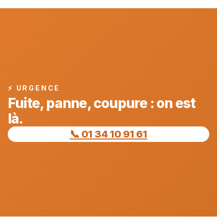
⚡ URGENCE
Fuite, panne, coupure : on est
là.
📞 01 34 10 91 61