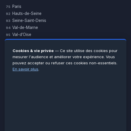
Paris
75
Hauts-de-Seine
92
Seine-Saint-Denis
93
Val-de-Marne
94
Val-d’Oise
95
Yvelines
78
Essonne
91
Cookies & vie privée
— Ce site utilise des cookies pour
Seine-et-Marne
77
mesurer l'audience et améliorer votre expérience. Vous
pouvez accepter ou refuser ces cookies non-essentiels.
Voir toutes les villes →
En savoir plus
.
CERTIFICATIONS & ASSURANCES :
Qualigaz
Qualipac
n° 704841
Socotec
CAPEB
Décennale BPCE
PAIEMENT APRÈS INTERVENTION :
CB
Espèces
Chèque
Virement
© LCM 2026 · Artisan depuis 2011 · SARL au capital 7 800 €
284 rue d’Épinay, 95100 Argenteuil · SIREN 534 981 352 ·