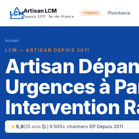
Artisan LCM
Plomberie
PAROY
Depuis 2011 · Île-de-France
Accueil
LCM — ARTISAN DEPUIS 2011
Artisan Dépa
Urgences à Pa
Intervention R
5,0
(25 avis
)
·
6 500+ chantiers IDF
·
Depuis 2011