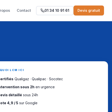
ropos
Contact
01 34 10 91 61
Devis gratuit
QUOI LCM ICI
ertifiés
Qualigaz · Qualipac · Socotec
ntervention sous 2h
en urgence
evis détaillé
sous 24h
ote 4,9 / 5
sur Google