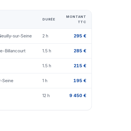
MONTANT
DURÉE
TTC
euilly-sur-Seine
2 h
295 €
e-Billancourt
1.5 h
285 €
1.5 h
215 €
r-Seine
1 h
195 €
12 h
9 450 €