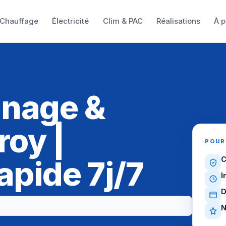
Chauffage
Électricité
Clim & PAC
Réalisations
À p
nnage &
roy |
POUR
apide 7j/7
C
I
D
N