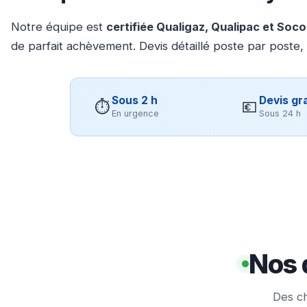
Notre équipe est
certifiée Qualigaz, Qualipac et Soc
de parfait achèvement. Devis détaillé poste par poste,
Sous 2 h
Devis gra
⏱
💶
En urgence
Sous 24 h
Nos 
Des ch