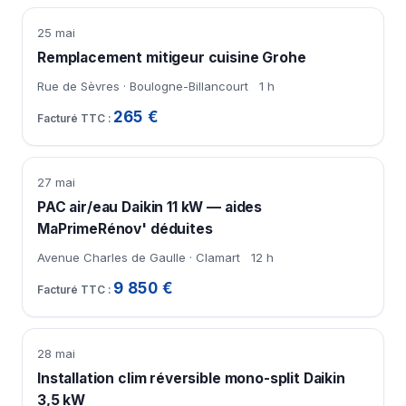
25 mai
Remplacement mitigeur cuisine Grohe
Rue de Sèvres · Boulogne-Billancourt
1 h
265 €
27 mai
PAC air/eau Daikin 11 kW — aides
MaPrimeRénov' déduites
Avenue Charles de Gaulle · Clamart
12 h
9 850 €
28 mai
Installation clim réversible mono-split Daikin
3,5 kW