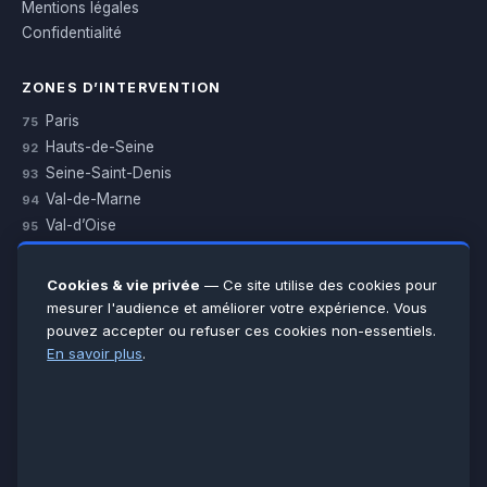
Mentions légales
Confidentialité
ZONES D’INTERVENTION
Paris
75
Hauts-de-Seine
92
Seine-Saint-Denis
93
Val-de-Marne
94
Val-d’Oise
95
Yvelines
78
Essonne
91
Cookies & vie privée
— Ce site utilise des cookies pour
Seine-et-Marne
77
mesurer l'audience et améliorer votre expérience. Vous
pouvez accepter ou refuser ces cookies non-essentiels.
Voir toutes les villes →
En savoir plus
.
CERTIFICATIONS & ASSURANCES :
Qualigaz
Qualipac
n° 704841
Socotec
CAPEB
Décennale BPCE
PAIEMENT APRÈS INTERVENTION :
CB
Espèces
Chèque