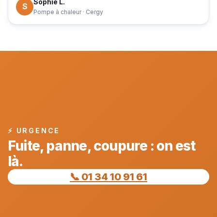
Sophie L.
S
Pompe à chaleur · Cergy
⚡ URGENCE
Fuite, panne, coupure : on est
là.
📞 01 34 10 91 61