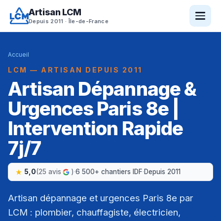
Artisan LCM
Depuis 2011 · Île-de-France
Accueil
LCM — ARTISAN DEPUIS 2011
Artisan Dépannage &
Urgences Paris 8e |
Intervention Rapide
7j/7
5,0
(25 avis
)
·
6 500+ chantiers IDF
·
Depuis 2011
Artisan dépannage et urgences Paris 8e par
LCM : plombier, chauffagiste, électricien,