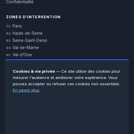
Confidentialité
ZONES D’INTERVENTION
Paris
75
Hauts-de-Seine
92
Seine-Saint-Denis
93
Val-de-Marne
94
Val-d’Oise
95
Yvelines
78
Essonne
91
Cookies & vie privée
— Ce site utilise des cookies pour
Seine-et-Marne
77
mesurer l'audience et améliorer votre expérience. Vous
pouvez accepter ou refuser ces cookies non-essentiels.
Voir toutes les villes →
En savoir plus
.
CERTIFICATIONS & ASSURANCES :
Qualigaz
Qualipac
n° 704841
Socotec
CAPEB
Décennale BPCE
PAIEMENT APRÈS INTERVENTION :
CB
Espèces
Chèque
Virement