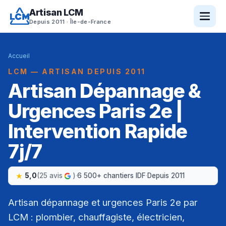
Artisan LCM
Depuis 2011 · Île-de-France
Accueil
LCM — ARTISAN DEPUIS 2011
Artisan Dépannage &
Urgences Paris 2e |
Intervention Rapide
7j/7
5,0
(25 avis
)
·
6 500+ chantiers IDF
·
Depuis 2011
Artisan dépannage et urgences Paris 2e par
LCM : plombier, chauffagiste, électricien,