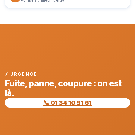
Pompe à chaleur · Cergy
⚡ URGENCE
Fuite, panne, coupure : on est
là.
📞 01 34 10 91 61