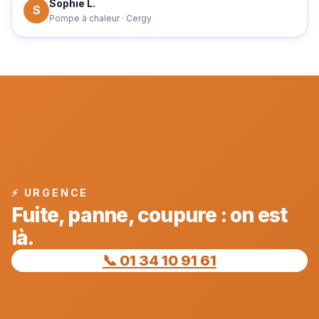
Sophie L.
S
Pompe à chaleur · Cergy
⚡ URGENCE
Fuite, panne, coupure : on est
là.
📞 01 34 10 91 61