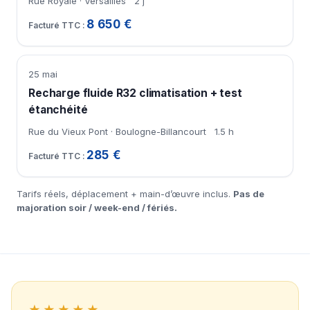
Rue Royale · Versailles
2 j
8 650 €
25 mai
Recharge fluide R32 climatisation + test
étanchéité
Rue du Vieux Pont · Boulogne-Billancourt
1.5 h
285 €
Tarifs réels, déplacement + main-d’œuvre inclus.
Pas de
majoration soir / week-end / fériés.
★★★★★