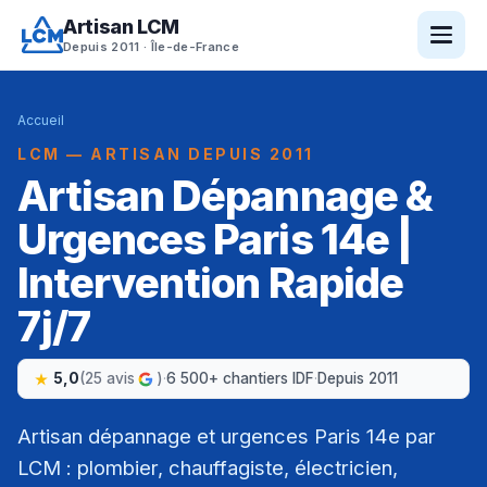
Artisan LCM
Depuis 2011 · Île-de-France
Accueil
LCM — ARTISAN DEPUIS 2011
Artisan Dépannage &
Urgences Paris 14e |
Intervention Rapide
7j/7
5,0
(25 avis
)
·
6 500+ chantiers IDF
·
Depuis 2011
Artisan dépannage et urgences Paris 14e par
LCM : plombier, chauffagiste, électricien,