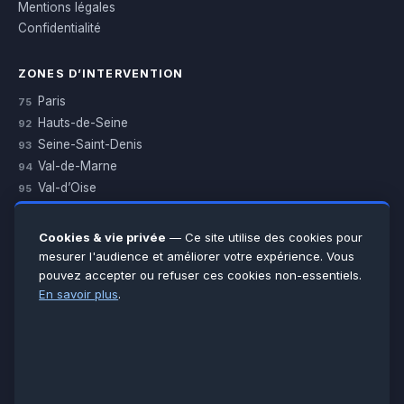
Mentions légales
Confidentialité
ZONES D’INTERVENTION
Paris
75
Hauts-de-Seine
92
Seine-Saint-Denis
93
Val-de-Marne
94
Val-d’Oise
95
Yvelines
78
Essonne
91
Cookies & vie privée
— Ce site utilise des cookies pour
Seine-et-Marne
77
mesurer l'audience et améliorer votre expérience. Vous
pouvez accepter ou refuser ces cookies non-essentiels.
Voir toutes les villes →
En savoir plus
.
CERTIFICATIONS & ASSURANCES :
Qualigaz
Qualipac
n° 704841
Socotec
CAPEB
Décennale BPCE
PAIEMENT APRÈS INTERVENTION :
CB
Espèces
Chèque