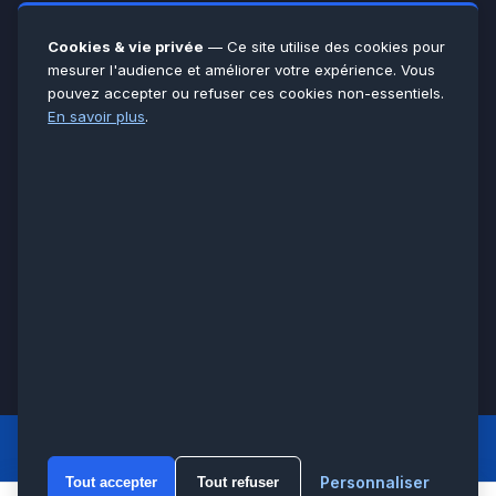
Yvelines
78
Essonne
91
Cookies & vie privée
— Ce site utilise des cookies pour
Seine-et-Marne
77
mesurer l'audience et améliorer votre expérience. Vous
pouvez accepter ou refuser ces cookies non-essentiels.
Voir toutes les villes →
En savoir plus
.
CERTIFICATIONS & ASSURANCES :
Qualigaz
Qualipac
n° 704841
Socotec
CAPEB
Décennale BPCE
PAIEMENT APRÈS INTERVENTION :
CB
Espèces
Chèque
Virement
© LCM 2026 · Artisan depuis 2011 · SARL au capital 7 800 €
284 rue d’Épinay, 95100 Argenteuil · SIREN 534 981 352 ·
RCS Pontoise · TVA FR65534981352
LCM
ACCUEIL PRINCIPAL
Personnaliser
Tout accepter
Tout refuser