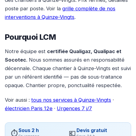
des chantiers à Quinze-Vingts. Prix fermes, détaillés
poste par poste. Voir la
grille complète de nos
interventions à Quinze-Vingts
.
Pourquoi LCM
Notre équipe est
certifiée Qualigaz, Qualipac et
Socotec
. Nous sommes assurés en responsabilité
décennale. Chaque chantier à Quinze-Vingts est suivi
par un référent identifié — pas de sous-traitance
opaque. Chantier propre, ponctualité respectée.
Voir aussi :
tous nos services à Quinze-Vingts
·
électricien Paris 12e
·
Urgences 7 j/7
Sous 2 h
Devis gratuit
⏱
💶