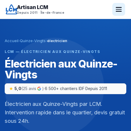
Aller
Artisan LCM
au
Depuis 2011 · Île-de-France
contenu
Accueil
›
Quinze-Vingts
›
électricien
LCM — ÉLECTRICIEN AUX QUINZE-VINGTS
Électricien aux Quinze-
Vingts
5,0
(25 avis
)
·
6 500+ chantiers IDF
·
Depuis 2011
Électricien aux Quinze-Vingts par LCM.
Intervention rapide dans le quartier, devis gratuit
sous 24h.