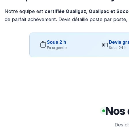
Notre équipe est
certifiée Qualigaz, Qualipac et Soc
de parfait achèvement. Devis détaillé poste par poste,
Sous 2 h
Devis gra
⏱
💶
En urgence
Sous 24 h
Nos 
Des ch