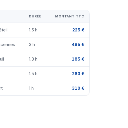
DURÉE
MONTANT TTC
teil
1.5 h
225 €
incennes
3 h
485 €
uil
1.3 h
185 €
1.5 h
260 €
rt
1 h
310 €