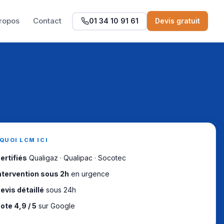
ropos
Contact
01 34 10 91 61
Devis gratuit
QUOI LCM ICI
ertifiés
Qualigaz · Qualipac · Socotec
ntervention sous 2h
en urgence
evis détaillé
sous 24h
ote 4,9 / 5
sur Google