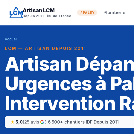
Artisan LCM
Plomberie
PALEY
Depuis 2011 · Île-de-France
Accueil
LCM — ARTISAN DEPUIS 2011
Artisan Dépa
Urgences à Pal
Intervention R
5,0
(25 avis
)
·
6 500+ chantiers IDF
·
Depuis 2011