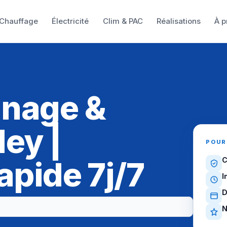
Chauffage
Électricité
Clim & PAC
Réalisations
À p
nnage &
ey |
POUR
apide 7j/7
C
I
D
N