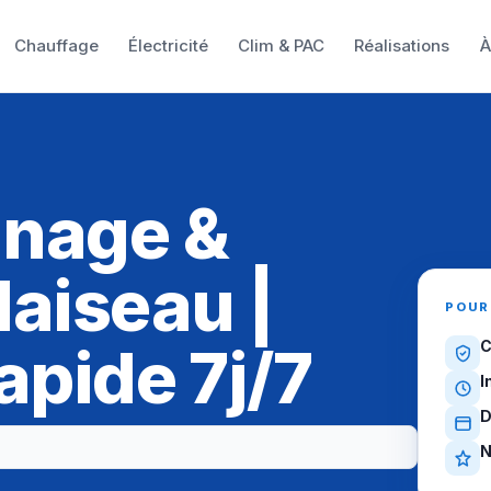
Chauffage
Électricité
Clim & PAC
Réalisations
À
nnage &
laiseau |
POUR
apide 7j/7
C
I
D
N