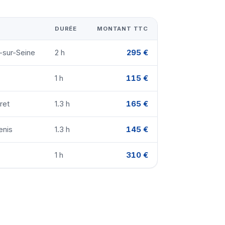
DURÉE
MONTANT TTC
y-sur-Seine
2 h
295 €
1 h
115 €
ret
1.3 h
165 €
enis
1.3 h
145 €
1 h
310 €