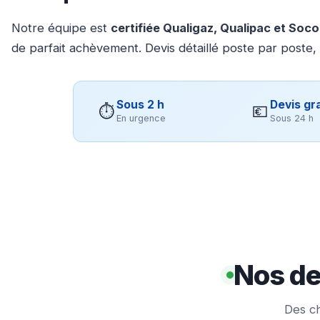
Notre équipe est
certifiée Qualigaz, Qualipac et Soc
de parfait achèvement. Devis détaillé poste par poste,
Sous 2 h
Devis gra
⏱
💶
En urgence
Sous 24 h
Nos de
Des ch