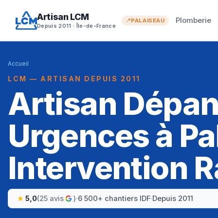
Artisan LCM
Plomberie
PALAISEAU
Depuis 2011 · Île-de-France
Accueil
LCM — ARTISAN DEPUIS 2011
Artisan Dépa
Urgences à Pa
Intervention R
5,0
(25 avis
)
·
6 500+ chantiers IDF
·
Depuis 2011