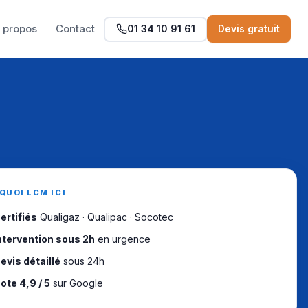
 propos
Contact
01 34 10 91 61
Devis gratuit
QUOI LCM ICI
ertifiés
Qualigaz · Qualipac · Socotec
ntervention sous 2h
en urgence
evis détaillé
sous 24h
ote 4,9 / 5
sur Google