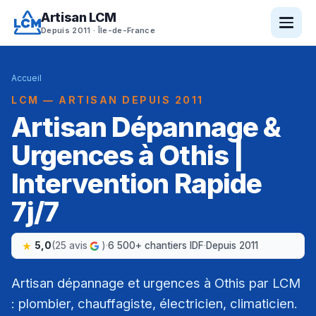
Artisan LCM
Depuis 2011 · Île-de-France
Accueil
LCM — ARTISAN DEPUIS 2011
Artisan Dépannage &
Urgences à Othis |
Intervention Rapide
7j/7
5,0
(25 avis
)
·
6 500+ chantiers IDF
·
Depuis 2011
Artisan dépannage et urgences à Othis par LCM
: plombier, chauffagiste, électricien, climaticien.