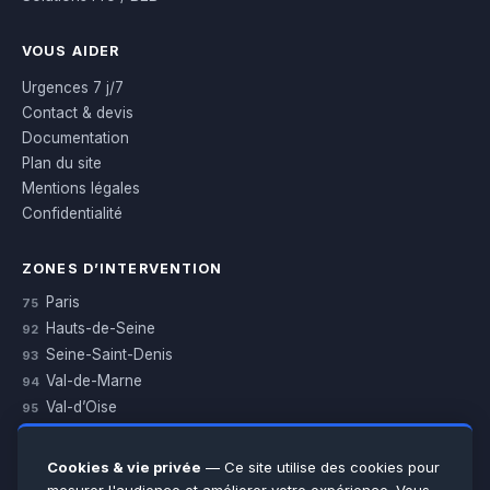
VOUS AIDER
Urgences 7 j/7
Contact & devis
Documentation
Plan du site
Mentions légales
Confidentialité
ZONES D’INTERVENTION
Paris
75
Hauts-de-Seine
92
Seine-Saint-Denis
93
Val-de-Marne
94
Val-d’Oise
95
Yvelines
78
Essonne
91
Cookies & vie privée
— Ce site utilise des cookies pour
Seine-et-Marne
77
mesurer l'audience et améliorer votre expérience. Vous