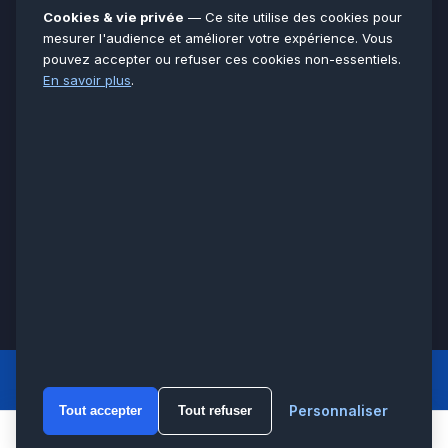
Essonne
91
Cookies & vie privée
— Ce site utilise des cookies pour
Seine-et-Marne
77
mesurer l'audience et améliorer votre expérience. Vous
pouvez accepter ou refuser ces cookies non-essentiels.
Voir toutes les villes →
En savoir plus
.
CERTIFICATIONS & ASSURANCES :
Qualigaz
Qualipac
n° 704841
Socotec
CAPEB
Décennale BPCE
PAIEMENT APRÈS INTERVENTION :
CB
Espèces
Chèque
Virement
© LCM 2026 · Artisan depuis 2011 · SARL au capital 7 800 €
284 rue d’Épinay, 95100 Argenteuil · SIREN 534 981 352 ·
RCS Pontoise · TVA FR65534981352
LCM
ACCUEIL PRINCIPAL
Personnaliser
Tout accepter
Tout refuser
WhatsA