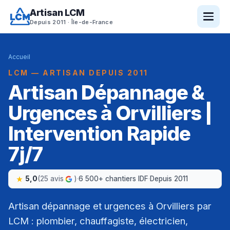
Artisan LCM
Depuis 2011 · Île-de-France
Accueil
LCM — ARTISAN DEPUIS 2011
Artisan Dépannage &
Urgences à Orvilliers |
Intervention Rapide
7j/7
5,0
(25 avis
)
·
6 500+ chantiers IDF
·
Depuis 2011
Artisan dépannage et urgences à Orvilliers par
LCM : plombier, chauffagiste, électricien,