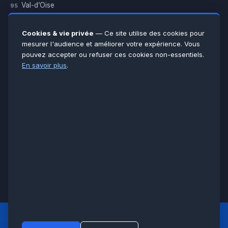
Val-d’Oise
95
Yvelines
78
Essonne
91
Cookies & vie privée
— Ce site utilise des cookies pour
Seine-et-Marne
77
mesurer l'audience et améliorer votre expérience. Vous
pouvez accepter ou refuser ces cookies non-essentiels.
Voir toutes les villes →
En savoir plus
.
CERTIFICATIONS & ASSURANCES :
Qualigaz
Qualipac
n° 704841
Socotec
CAPEB
Décennale BPCE
PAIEMENT APRÈS INTERVENTION :
CB
Espèces
Chèque
Virement
© LCM 2026 · Artisan depuis 2011 · SARL au capital 7 800 €
284 rue d’Épinay, 95100 Argenteuil · SIREN 534 981 352 ·
RCS Pontoise · TVA FR65534981352
LCM
ACCUEIL PRINCIPAL