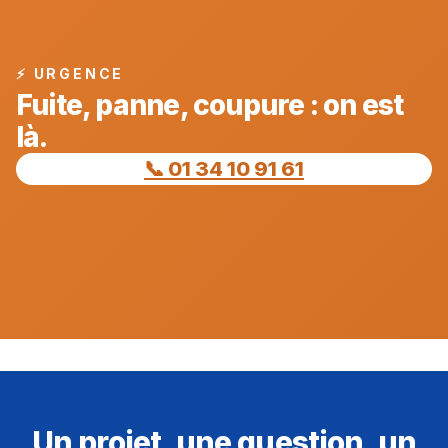
⚡ URGENCE
Fuite, panne, coupure : on est
là.
📞 01 34 10 91 61
Un projet, une question, un