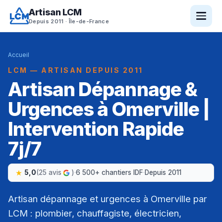
Artisan LCM
Depuis 2011 · Île-de-France
Accueil
LCM — ARTISAN DEPUIS 2011
Artisan Dépannage &
Urgences à Omerville |
Intervention Rapide
7j/7
5,0
(25 avis
)
·
6 500+ chantiers IDF
·
Depuis 2011
Artisan dépannage et urgences à Omerville par
LCM : plombier, chauffagiste, électricien,