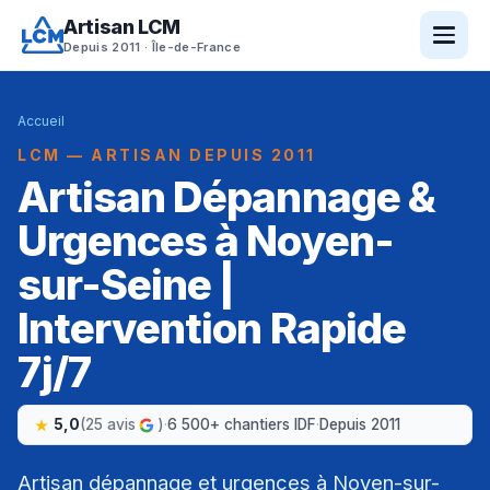
Artisan LCM
Depuis 2011 · Île-de-France
Accueil
LCM — ARTISAN DEPUIS 2011
Artisan Dépannage &
Urgences à Noyen-
sur-Seine |
Intervention Rapide
7j/7
5,0
(25 avis
)
·
6 500+ chantiers IDF
·
Depuis 2011
Artisan dépannage et urgences à Noyen-sur-