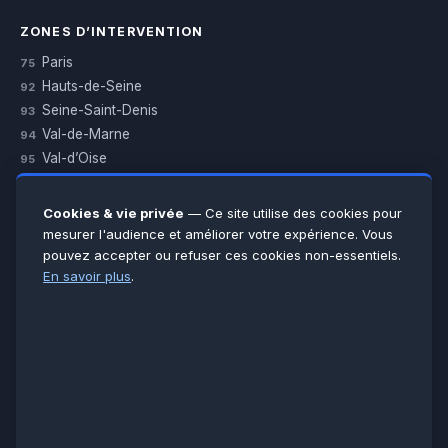
ZONES D’INTERVENTION
Paris
75
Hauts-de-Seine
92
Seine-Saint-Denis
93
Val-de-Marne
94
Val-d’Oise
95
Yvelines
78
Essonne
91
Cookies & vie privée
— Ce site utilise des cookies pour
Seine-et-Marne
77
mesurer l'audience et améliorer votre expérience. Vous
pouvez accepter ou refuser ces cookies non-essentiels.
Voir toutes les villes →
En savoir plus
.
CERTIFICATIONS & ASSURANCES :
Qualigaz
Qualipac
n° 704841
Socotec
CAPEB
Décennale BPCE
PAIEMENT APRÈS INTERVENTION :
CB
Espèces
Chèque
Virement