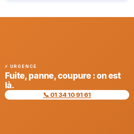
⚡ URGENCE
Fuite, panne, coupure : on est
là.
📞 01 34 10 91 61