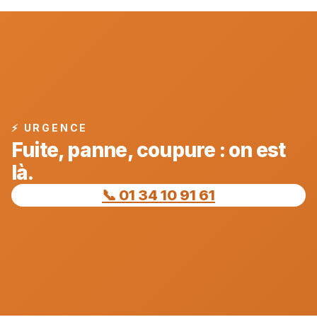
⚡ URGENCE
Fuite, panne, coupure : on est
là.
📞 01 34 10 91 61