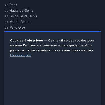
Paris
75
Hauts-de-Seine
92
Seine-Saint-Denis
93
Val-de-Marne
94
Val-d’Oise
95
Yvelines
78
Essonne
91
Cookies & vie privée
— Ce site utilise des cookies pour
Seine-et-Marne
77
mesurer l'audience et améliorer votre expérience. Vous
pouvez accepter ou refuser ces cookies non-essentiels.
Voir toutes les villes →
En savoir plus
.
CERTIFICATIONS & ASSURANCES :
Qualigaz
Qualipac
n° 704841
Socotec
CAPEB
Décennale BPCE
PAIEMENT APRÈS INTERVENTION :
CB
Espèces
Chèque
Virement
© LCM 2026 · Artisan depuis 2011 · SARL au capital 7 800 €
284 rue d’Épinay, 95100 Argenteuil · SIREN 534 981 352 ·