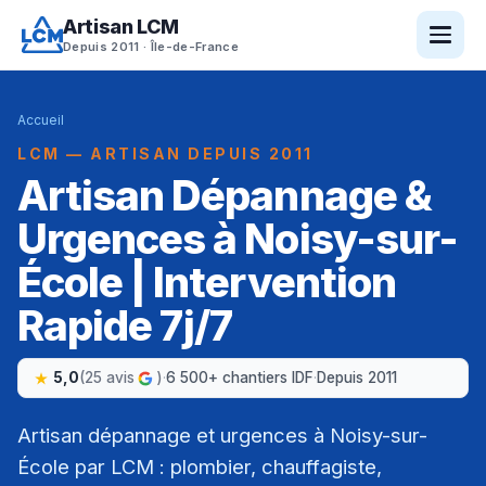
Artisan LCM
Depuis 2011 · Île-de-France
Accueil
LCM — ARTISAN DEPUIS 2011
Artisan Dépannage &
Urgences à Noisy-sur-
École | Intervention
Rapide 7j/7
5,0
(25 avis
)
·
6 500+ chantiers IDF
·
Depuis 2011
Artisan dépannage et urgences à Noisy-sur-
École par LCM : plombier, chauffagiste,