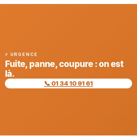
⚡ URGENCE
Fuite, panne, coupure : on est
là.
📞 01 34 10 91 61