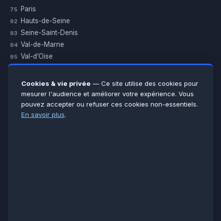
Paris
75
Hauts-de-Seine
92
Seine-Saint-Denis
93
Val-de-Marne
94
Val-d’Oise
95
Yvelines
78
Essonne
91
Cookies & vie privée
— Ce site utilise des cookies pour
Seine-et-Marne
77
mesurer l'audience et améliorer votre expérience. Vous
pouvez accepter ou refuser ces cookies non-essentiels.
Voir toutes les villes →
En savoir plus
.
CERTIFICATIONS & ASSURANCES :
Qualigaz
Qualipac
n° 704841
Socotec
CAPEB
Décennale BPCE
PAIEMENT APRÈS INTERVENTION :
CB
Espèces
Chèque
Virement
© LCM 2026 · Artisan depuis 2011 · SARL au capital 7 800 €
284 rue d’Épinay, 95100 Argenteuil · SIREN 534 981 352 ·