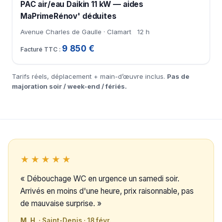
PAC air/eau Daikin 11 kW — aides
MaPrimeRénov' déduites
Avenue Charles de Gaulle · Clamart
12 h
9 850 €
Tarifs réels, déplacement + main-d’œuvre inclus.
Pas de
majoration soir / week-end / fériés.
★★★★★
« Débouchage WC en urgence un samedi soir.
Arrivés en moins d'une heure, prix raisonnable, pas
de mauvaise surprise. »
M. H.
· Saint-Denis · 18 févr.