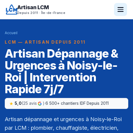
Artisan LCM
Depuis 2011 · Île-de-France
Accueil
LCM — ARTISAN DEPUIS 2011
Artisan Dépannage &
Urgences à Noisy-le-
Roi | Intervention
Rapide 7j/7
5,0
(25 avis
)
·
6 500+ chantiers IDF
·
Depuis 2011
Artisan dépannage et urgences à Noisy-le-Roi
par LCM : plombier, chauffagiste, électricien,