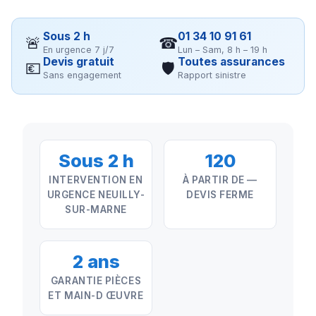
Sous 2 h
01 34 10 91 61
🚨
☎
En urgence 7 j/7
Lun – Sam, 8 h – 19 h
Devis gratuit
Toutes assurances
💶
🛡
Sans engagement
Rapport sinistre
Sous 2 h
120
INTERVENTION EN
À PARTIR DE —
URGENCE NEUILLY-
DEVIS FERME
SUR-MARNE
2 ans
GARANTIE PIÈCES
ET MAIN-D ŒUVRE