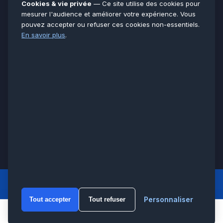
91
Cookies & vie privée
— Ce site utilise des cookies pour
Seine-et-Marne
77
mesurer l'audience et améliorer votre expérience. Vous
pouvez accepter ou refuser ces cookies non-essentiels.
Voir toutes les villes →
En savoir plus
.
CERTIFICATIONS & ASSURANCES :
Qualigaz
Qualipac
n° 704841
Socotec
CAPEB
Décennale BPCE
PAIEMENT APRÈS INTERVENTION :
CB
Espèces
Chèque
Virement
© LCM 2026 · Artisan depuis 2011 · SARL au capital 7 800 €
284 rue d’Épinay, 95100 Argenteuil · SIREN 534 981 352 ·
RCS Pontoise · TVA FR65534981352
LCM
ACCUEIL PRINCIPAL
Personnaliser
Tout accepter
Tout refuser
WhatsA
Appeler
WhatsApp
Devis