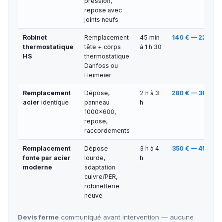
pression,
repose avec
joints neufs
Robinet
Remplacement
45 min
140 € — 220 €
thermostatique
tête + corps
à 1 h 30
HS
thermostatique
Danfoss ou
Heimeier
Remplacement
Dépose,
2 h à 3
280 € — 380 €
acier
identique
panneau
h
1000×600,
repose,
raccordements
Remplacement
Dépose
3 h à 4
350 € — 450 €
fonte par acier
lourde,
h
moderne
adaptation
cuivre/PER,
robinetterie
neuve
Devis ferme
communiqué avant intervention — aucune