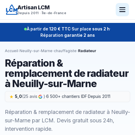
Aller
Artisan LCM
au
Depuis 2011 · Île-de-France
contenu
À partir de
120 € TTC
·
Sur place
sous 2 h
·
Réparation
garantie 2 ans
Accueil
›
Neuilly-sur-Marne
›
chauffagiste
›
Radiateur
Réparation &
remplacement de radiateur
à Neuilly-sur-Marne
5,0
(25 avis
)
·
6 500+ chantiers IDF
·
Depuis 2011
Réparation & remplacement de radiateur à Neuilly-
sur-Marne par LCM. Devis gratuit sous 24h,
intervention rapide.