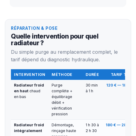
RÉPARATION & POSE
Quelle intervention pour quel
radiateur ?
Du simple purge au remplacement complet, le
tarif dépend du diagnostic hydraulique.
INTERVENTION
MÉTHODE
DURÉE
TARIF TTC
Radiateur froid
Purge
30 min
120 € — 180 €
en haut
chaud
complète +
à 1 h
en bas
équilibrage
débit +
vérification
pression
Radiateur froid
Démontage,
1 h 30 à
180 € — 280 €
intégralement
rinçage haute
2 h 30