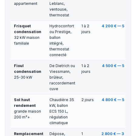
appartement
Leblanc,
ventouse,
thermostat
Frisquet
Hydroconfort
1 à 2
4 200 € — 5 500 
condensation
ou Prestige,
jours
32 kW maison
ballon
familiale
intégré,
thermostat
connecté
Fioul
De Dietrich ou
1 à 2
4 500 € — 5 500 
condensation
Viessmann,
jours
25-30 kW
brûleur,
raccordement
cuve
Sol haut
Chaudière 35
2 jours
4 800 € — 5 500 
rendement
kW, ballon
grande maison
ECS 150 L,
200 m²+
régulation
climatique
Remplacement
Dépose,
1
2 800 € — 3 800 