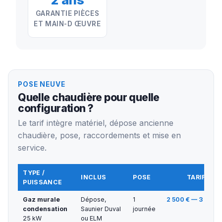
GARANTIE PIÈCES
ET MAIN-D ŒUVRE
POSE NEUVE
Quelle chaudière pour quelle
configuration ?
Le tarif intègre matériel, dépose ancienne
chaudière, pose, raccordements et mise en
service.
TYPE /
INCLUS
POSE
TARIF TT
PUISSANCE
Gaz murale
Dépose,
1
2 500 € — 3 500 
condensation
Saunier Duval
journée
25 kW
ou ELM