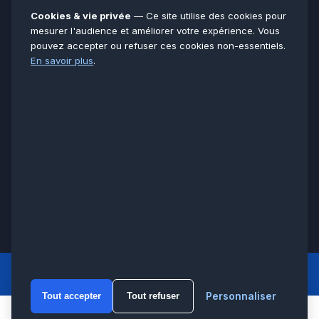
Essonne
91
Cookies & vie privée
— Ce site utilise des cookies pour
Seine-et-Marne
77
mesurer l'audience et améliorer votre expérience. Vous
pouvez accepter ou refuser ces cookies non-essentiels.
Voir toutes les villes →
En savoir plus
.
CERTIFICATIONS & ASSURANCES :
Qualigaz
Qualipac
n° 704841
Socotec
CAPEB
Décennale BPCE
PAIEMENT APRÈS INTERVENTION :
CB
Espèces
Chèque
Virement
© LCM 2026 · Artisan depuis 2011 · SARL au capital 7 800 €
284 rue d’Épinay, 95100 Argenteuil · SIREN 534 981 352 ·
RCS Pontoise · TVA FR65534981352
LCM
ACCUEIL PRINCIPAL
Personnaliser
Tout accepter
Tout refuser
WhatsA