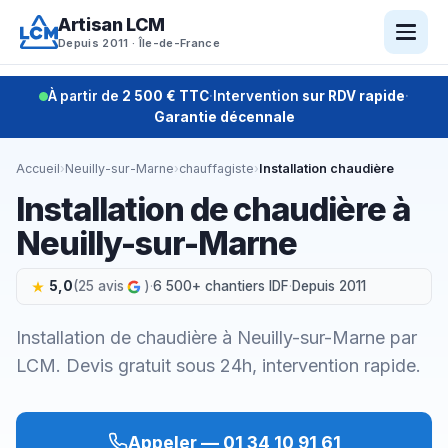
Aller
Artisan LCM
au
Depuis 2011 · Île-de-France
contenu
À partir de
2 500 € TTC
·
Intervention
sur RDV rapide
·
Garantie décennale
Accueil
›
Neuilly-sur-Marne
›
chauffagiste
›
Installation chaudière
Installation de chaudière à
Neuilly-sur-Marne
5,0
(25 avis
)
·
6 500+ chantiers IDF
·
Depuis 2011
Installation de chaudière à Neuilly-sur-Marne par
LCM. Devis gratuit sous 24h, intervention rapide.
Appeler — 01 34 10 91 61