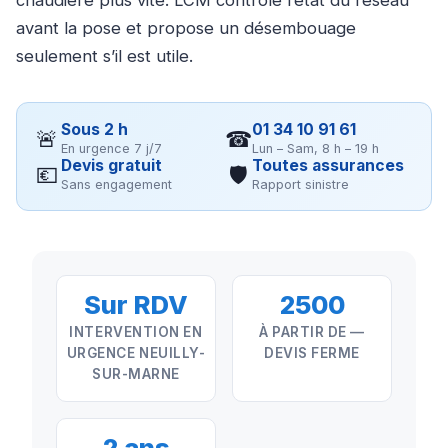
chaudière plus vite. LCM contrôle l’état du réseau
avant la pose et propose un désembouage
seulement s’il est utile.
Sous 2 h
01 34 10 91 61
🚨
☎
En urgence 7 j/7
Lun – Sam, 8 h – 19 h
Devis gratuit
Toutes assurances
💶
🛡
Sans engagement
Rapport sinistre
Sur RDV
2500
INTERVENTION EN
À PARTIR DE —
URGENCE NEUILLY-
DEVIS FERME
SUR-MARNE
2 ans